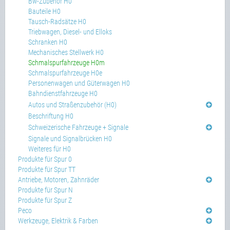
Bw-Zubehör H0
Bauteile H0
Tausch-Radsätze H0
Triebwagen, Diesel- und Elloks
Schranken H0
Mechanisches Stellwerk H0
Schmalspurfahrzeuge H0m
Schmalspurfahrzeuge H0e
Personenwagen und Güterwagen H0
Bahndienstfahrzeuge H0
Autos und Straßenzubehör (H0)
Beschriftung H0
Schweizerische Fahrzeuge + Signale
Signale und Signalbrücken H0
Weiteres für H0
Produkte für Spur 0
Produkte für Spur TT
Antriebe, Motoren, Zahnräder
Produkte für Spur N
Produkte für Spur Z
Peco
Werkzeuge, Elektrik & Farben