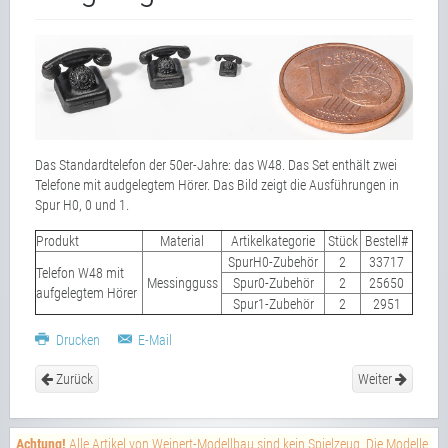
Das Standardtelefon der 50er-Jahre: das W48. Das Set enthält zwei
Telefone mit audgelegtem Hörer. Das Bild zeigt die Ausführungen in
Spur H0, 0 und 1.
Produkt
Material
Artikelkategorie
Stück
Bestell#
SpurH0-Zubehör
2
33717
Telefon W48 mit
Messingguss
Spur0-Zubehör
2
25650
aufgelegtem Hörer
Spur1-Zubehör
2
2951
Drucken
E-Mail
Zurück
Weiter
Achtung!
Alle Artikel von Weinert-Modellbau sind kein Spielzeug. Die Modelle