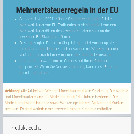
Mehrwertsteuerregeln in der EU
Seit dem 1. Juli 2021 müssen Shopbetreiber in der EU die
Mehrwertsteuer von EU-Endkunden in Abhängigkeit von den
Mehrwertsteuersätzen des jeweiligen Lieferlandes an die
jeweiligen EU-Staaten abführen.
Die angezeigten Preise im Shop hängen jetzt vom eingestellten
Lieferland ab und können sich deswegen im Warenkorb noch
verändern, je nach Ihrer vorgenommenen Länderauswahl.
Ihre Länderauswahl wird in Cookies auf Ihrem Rechner
gespeichert. Wenn Sie Cookies ablehnen, kann diese Funktion
beeinträchtigt sein.
Achtung!
Alle Artikel von Weinert-Modellbau sind kein Spielzeug. Die Modelle
und Modellbauteile sind für Modellbauer ab 14+ Jahren bestimmt. Die
Modelle und Modellbauteile sowie Werkzeuge können Spitzen und Kanten
besitzen. Es sind weiterhin viele verschluckbare Kleinteile enthalten.
Produkt-Suche