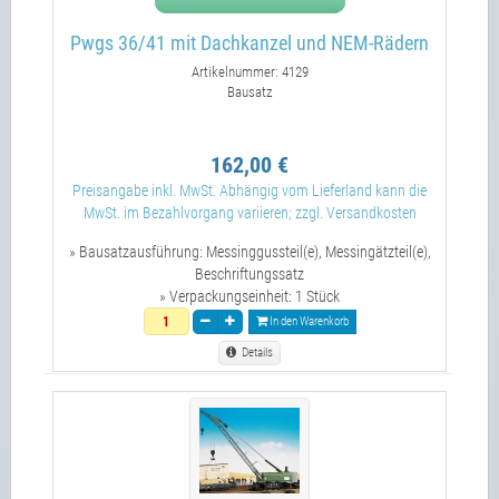
Pwgs 36/41 mit Dachkanzel und NEM-Rädern
Artikelnummer: 4129
Bausatz
162,00 €
Preisangabe inkl. MwSt. Abhängig vom Lieferland kann die
MwSt. im Bezahlvorgang variieren; zzgl. Versandkosten
» Bausatzausführung:
Messinggussteil(e), Messingätzteil(e),
Beschriftungssatz
» Verpackungseinheit:
1 Stück
In den Warenkorb
Details