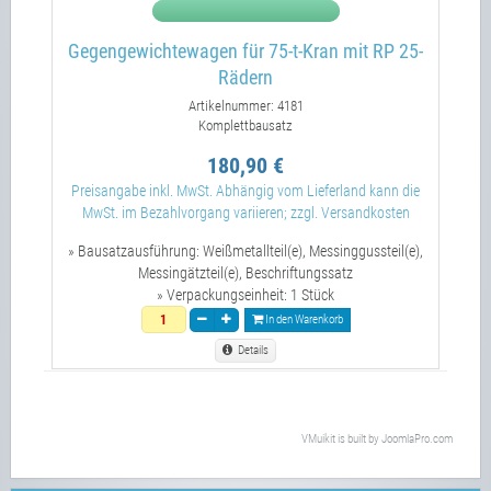
Gegengewichtewagen für 75-t-Kran mit RP 25-
Rädern
Artikelnummer: 4181
Komplettbausatz
180,90 €
Preisangabe inkl. MwSt. Abhängig vom Lieferland kann die
MwSt. im Bezahlvorgang variieren; zzgl. Versandkosten
» Bausatzausführung:
Weißmetallteil(e), Messinggussteil(e),
Messingätzteil(e), Beschriftungssatz
» Verpackungseinheit:
1 Stück
In den Warenkorb
Details
VMuikit
is built by
JoomlaPro.com