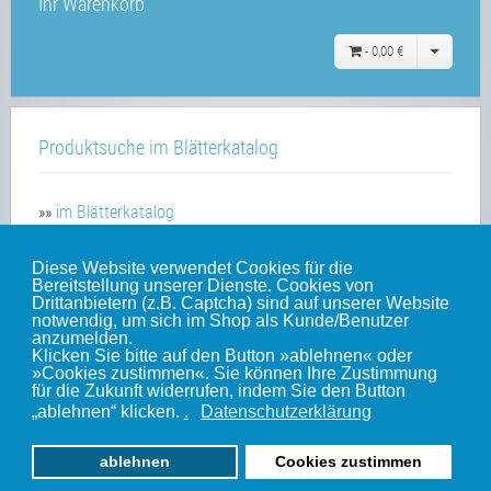
Ihr Warenkorb
-
0,00 €
Produktsuche im Blätterkatalog
»»
im Blätterkatalog
Diese Website verwendet Cookies für die
Bereitstellung unserer Dienste. Cookies von
Unsere weiteren Websites
Drittanbietern (z.B. Captcha) sind auf unserer Website
notwendig, um sich im Shop als Kunde/Benutzer
anzumelden.
Klicken Sie bitte auf den Button »ablehnen« oder
Weinert-Blog
»Cookies zustimmen«. Sie können Ihre Zustimmung
für die Zukunft widerrufen, indem Sie den Button
mein Gleis
„ablehnen“ klicken.
.
Datenschutzerklärung
ablehnen
Cookies zustimmen
© 2010-2022 by Weinert-Modellbau | www.weinert-modellbau.de