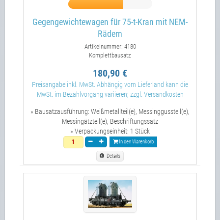
Gegengewichtewagen für 75-t-Kran mit NEM-
Rädern
Artikelnummer: 4180
Komplettbausatz
180,90 €
Preisangabe inkl. MwSt. Abhängig vom Lieferland kann die
MwSt. im Bezahlvorgang variieren; zzgl. Versandkosten
» Bausatzausführung:
Weißmetallteil(e), Messinggussteil(e),
Messingätzteil(e), Beschriftungssatz
» Verpackungseinheit:
1 Stück
In den Warenkorb
Details