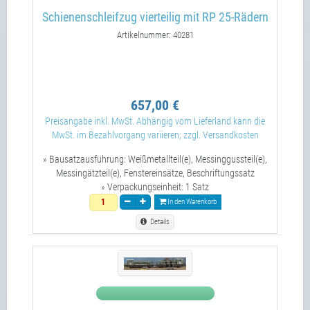
Schienenschleifzug vierteilig mit RP 25-Rädern
Artikelnummer: 40281
657,00 €
Preisangabe inkl. MwSt. Abhängig vom Lieferland kann die
MwSt. im Bezahlvorgang variieren; zzgl. Versandkosten
» Bausatzausführung:
Weißmetallteil(e), Messinggussteil(e),
Messingätzteil(e), Fenstereinsätze, Beschriftungssatz
» Verpackungseinheit:
1 Satz
In den Warenkorb
Details