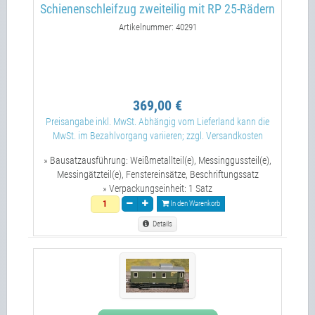
Schienenschleifzug zweiteilig mit RP 25-Rädern
Artikelnummer: 40291
369,00 €
Preisangabe inkl. MwSt. Abhängig vom Lieferland kann die
MwSt. im Bezahlvorgang variieren; zzgl. Versandkosten
» Bausatzausführung:
Weißmetallteil(e), Messinggussteil(e),
Messingätzteil(e), Fenstereinsätze, Beschriftungssatz
» Verpackungseinheit:
1 Satz
In den Warenkorb
Details