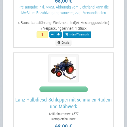
68,00 €
Preisangabe inkl. MwSt. Abhängig vom Lieferland kann die
MwSt. im Bezahlvorgang variieren; zzgl. Versandkosten
» Bausatzausführung:
Weißmetallteil(e), Messinggussteil(e)
» Verpackungseinheit:
1 Stück
In den Warenkorb
Details
Lanz Halbdiesel Schlepper mit schmalen Rädern
und Mähwerk
Artikelnummer: 4577
Komplettbausatz
68,00 €