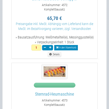
Artikelnummer: 4572
Komplettbausatz
65,70 €
Preisangabe inkl. MwSt. Abhängig vom Lieferland kann die
MwSt. im Bezahlvorgang variieren; zzgl. Versandkosten
» Bausatzausführung:
Weißmetallteil(e), Messinggussteil(e)
» Verpackungseinheit:
1 Stück
In den Warenkorb
Details
Sternrad-Heumaschine
Artikelnummer: 4573
Komplettbausatz