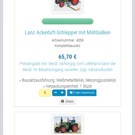
Lanz Ackerluft-Schlepper mit Mähbalken
Artikelnummer: 4559
Komplettbausatz
65,70 €
Preisangabe inkl. MwSt. Abhängig vom Lieferland kann die
MwSt. im Bezahlvorgang variieren; zzgl. Versandkosten
» Bausatzausführung:
Weißmetallteil(e), Messinggussteil(e)
» Verpackungseinheit:
1 Stück
In den Warenkorb
Details