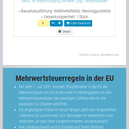
MwSt. im Bezahlvorgang variieren; zzgl. Versandkosten
» Bausatzausführung:
Weißmetallteil(e), Messinggussteil(e)
» Verpackungseinheit:
1 Stück
In den Warenkorb
Details
VMuikit
is built by
JoomlaPro.com
Mehrwertsteuerregeln in der EU
Seit dem 1. Juli 2021 müssen Shopbetreiber in der EU die
Mehrwertsteuer von EU-Endkunden in Abhängigkeit von den
Mehrwertsteuersätzen des jeweiligen Lieferlandes an die
jeweiligen EU-Staaten abführen.
Die angezeigten Preise im Shop hängen jetzt vom eingestellten
Lieferland ab und können sich deswegen im Warenkorb noch
verändern, je nach Ihrer vorgenommenen Länderauswahl.
Ihre Länderauswahl wird in Cookies auf Ihrem Rechner