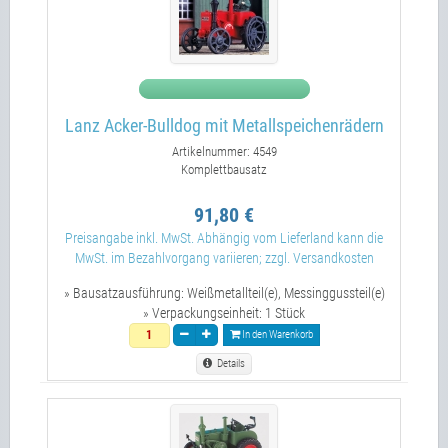
Lanz Acker-Bulldog mit Metallspeichenrädern
Artikelnummer: 4549
Komplettbausatz
91,80 €
Preisangabe inkl. MwSt. Abhängig vom Lieferland kann die
MwSt. im Bezahlvorgang variieren; zzgl. Versandkosten
» Bausatzausführung:
Weißmetallteil(e), Messinggussteil(e)
» Verpackungseinheit:
1 Stück
In den Warenkorb
Details