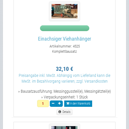
Einachsiger Viehanhänger
Artikelnummer: 4525
Komplettbausatz
32,10 €
Preisangabe inkl. MwSt. Abhängig vom Lieferland kann die
MwSt. im Bezahlvorgang variieren; zzgl. Versandkosten
» Bausatzausführung:
Messinggussteil(e), Messingätzteil(e)
» Verpackungseinheit:
1 Stück
In den Warenkorb
Details