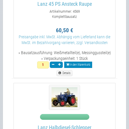
Lanz 45 PS Ansteck Raupe
Artikelnummer: 4569
Komplettbausatz
60,50 €
Preisangabe inkl. MwSt. Abhängig vom Lieferland kann die
MwSt. im Bezahlvorgang variieren; zzgl. Versandkosten
» Bausatzausführung:
Weißmetallteil(e), Messinggussteil(e)
» Verpackungseinheit:
1 Stück
In den Warenkorb
Details
Lanz Halbdiesel-Schlepper