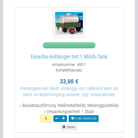
Einachs-Anhänger mit 1 Milch-Tank
Artikelnummer: 45011
Komplettbausatz
33,00 €
Preisangabe inkl. MwSt. Abhängig vom Lieferland kann die
MwSt. im Bezahlvorgang variieren; zzgl. Versandkosten
» Bausatzausführung:
Weißmetallteil(e), Messinggussteil(e)
» Verpackungseinheit:
1 Stück
In den Warenkorb
Details