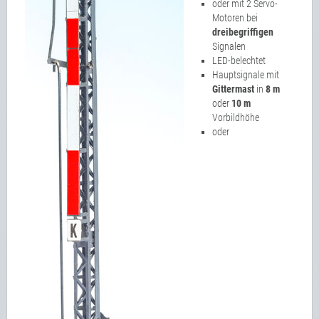
oder mit 2 Servo-
Motoren bei
dreibegriffigen
Signalen
LED-belechtet
Hauptsignale mit
Gittermast
in
8 m
oder
10 m
Vorbildhöhe
oder