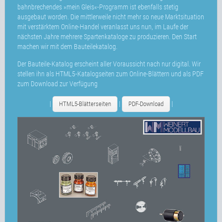
bahnbrechendes »mein Gleis«-Programm ist ebenfalls stetig
ausgebaut worden. Die mittlerweile nicht mehr so neue Marktsituation
mit verstärktem Online-Handel veranlasst uns nun, im Laufe der
nächsten Jahre mehrere Spartenkataloge zu produzieren. Den Start
machen wir mit dem Bauteilekatalog.
Der Bauteile-Katalog erscheint aller Voraussicht nach nur digital. Wir
stellen ihn als HTML5-Katalogseiten zum Online-Blättern und als PDF
zum Download zur Verfügung
|
|
|
HTML5-Blätterseiten
PDF-Download