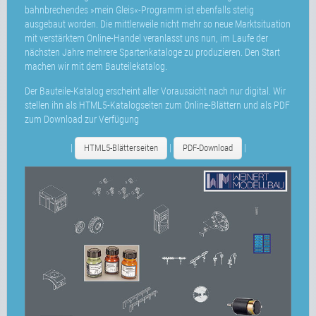
bahnbrechendes »mein Gleis«-Programm ist ebenfalls stetig
ausgebaut worden. Die mittlerweile nicht mehr so neue Marktsituation
mit verstärktem Online-Handel veranlasst uns nun, im Laufe der
nächsten Jahre mehrere Spartenkataloge zu produzieren. Den Start
machen wir mit dem Bauteilekatalog.
Der Bauteile-Katalog erscheint aller Voraussicht nach nur digital. Wir
stellen ihn als HTML5-Katalogseiten zum Online-Blättern und als PDF
zum Download zur Verfügung
|
|
|
HTML5-Blätterseiten
PDF-Download