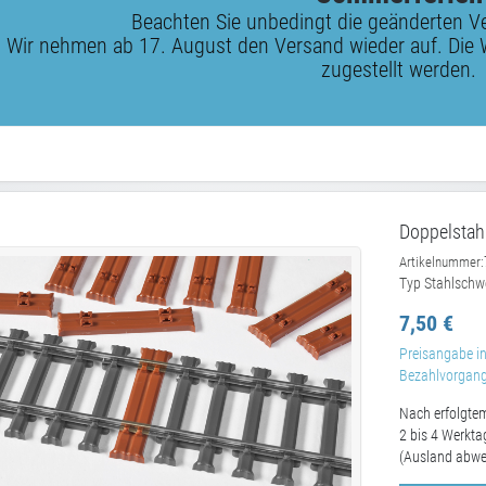
Beachten Sie unbedingt die geänderten V
Wir nehmen ab 17. August den Versand wieder auf. Die 
zugestellt werden.
Doppelstah
Artikelnummer:
Typ Stahlschwe
7,50 €
Preisangabe in
Bezahlvorgang 
Nach erfolgtem
2 bis 4 Werkta
(Ausland abwe