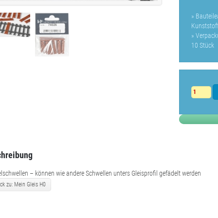
» Bauteil
Kunststoff
» Verpack
10 Stück
hreibung
schwellen – können wie andere Schwellen unters Gleisprofil gefädelt werden
ck zu: Mein Gleis H0