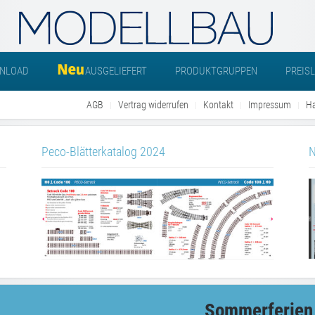
NLOAD
AUSGELIEFERT
PRODUKTGRUPPEN
PREIS
AGB
Vertrag widerrufen
Kontakt
Impressum
Ha
Peco-Blätterkatalog 2024
N
Sommerferien