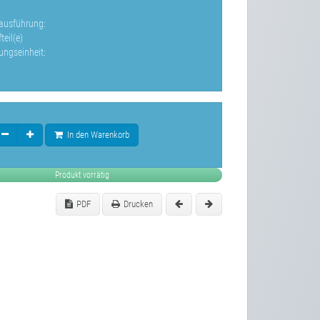
eausführung:
teil(e)
ungseinheit:
In den Warenkorb
Produkt vorrätig
PDF
Drucken