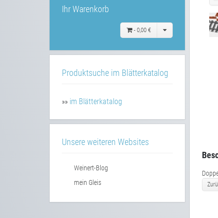
Ihr Warenkorb
-
0,00 €
Produktsuche im Blätterkatalog
»»
im Blätterkatalog
Unsere weiteren Websites
Besc
Weinert-Blog
Doppel
mein Gleis
Zurü