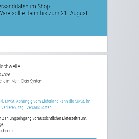
ersanddaten im Shop.
Ware sollte dann bis zum 21. August
lschwelle
74026
lle im Mein-Gleis-System
kl. MwSt. Abhängig vom Lieferland kann die MwSt. im
variieren; zzgl. Versandkosten
 Zahlungseingang voraussichtlicher Lieferzeitraum:
ge.
ichend)