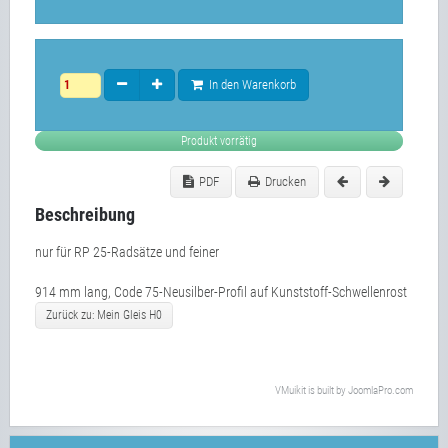
In den Warenkorb
Produkt vorrätig
PDF
Drucken
Beschreibung
nur für RP 25-Radsätze und feiner
914 mm lang, Code 75-Neusilber-Profil auf Kunststoff-Schwellenrost
Zurück zu: Mein Gleis H0
VMuikit
is built by
JoomlaPro.com