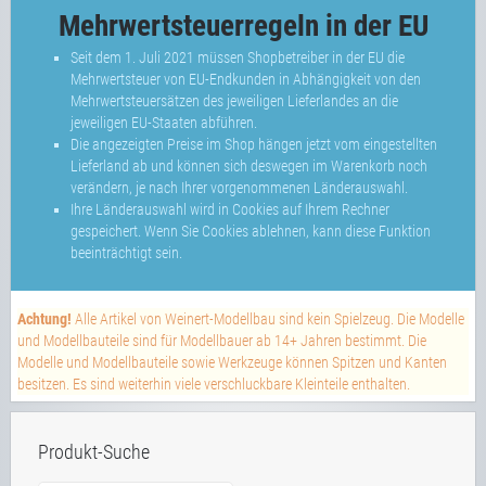
Mehrwertsteuerregeln in der EU
Seit dem 1. Juli 2021 müssen Shopbetreiber in der EU die
Mehrwertsteuer von EU-Endkunden in Abhängigkeit von den
Mehrwertsteuersätzen des jeweiligen Lieferlandes an die
jeweiligen EU-Staaten abführen.
Die angezeigten Preise im Shop hängen jetzt vom eingestellten
Lieferland ab und können sich deswegen im Warenkorb noch
verändern, je nach Ihrer vorgenommenen Länderauswahl.
Ihre Länderauswahl wird in Cookies auf Ihrem Rechner
gespeichert. Wenn Sie Cookies ablehnen, kann diese Funktion
beeinträchtigt sein.
Achtung!
Alle Artikel von Weinert-Modellbau sind kein Spielzeug. Die Modelle
und Modellbauteile sind für Modellbauer ab 14+ Jahren bestimmt. Die
Modelle und Modellbauteile sowie Werkzeuge können Spitzen und Kanten
besitzen. Es sind weiterhin viele verschluckbare Kleinteile enthalten.
Produkt-Suche