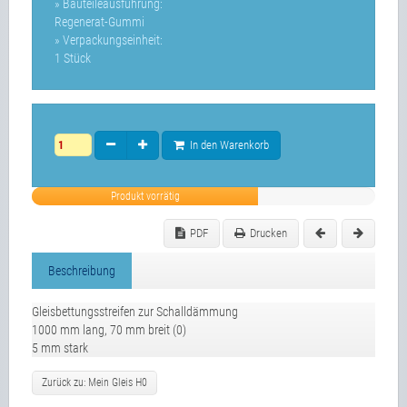
» Bauteileausführung:
Regenerat-Gummi
» Verpackungseinheit:
1 Stück
In den Warenkorb
Produkt vorrätig
PDF
Drucken
Beschreibung
Gleisbettungsstreifen zur Schalldämmung
1000 mm lang, 70 mm breit (0)
5 mm stark
Zurück zu: Mein Gleis H0