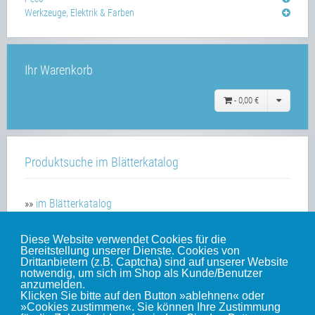
Werkzeuge, Elektrik & Farben
Ihr Warenkorb
-
0,00 €
Produktsuche im Blätterkatalog
»»
im Blätterkatalog
Diese Website verwendet Cookies für die
Bereitstellung unserer Dienste. Cookies von
Unsere weiteren Websites
Drittanbietern (z.B. Captcha) sind auf unserer Website
notwendig, um sich im Shop als Kunde/Benutzer
anzumelden.
Klicken Sie bitte auf den Button »ablehnen« oder
Weinert-Blog
»Cookies zustimmen«. Sie können Ihre Zustimmung