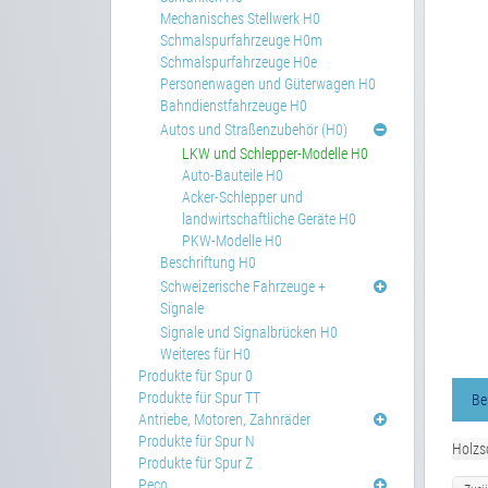
Mechanisches Stellwerk H0
Schmalspurfahrzeuge H0m
Schmalspurfahrzeuge H0e
Personenwagen und Güterwagen H0
Bahndienstfahrzeuge H0
Autos und Straßenzubehör (H0)
LKW und Schlepper-Modelle H0
Auto-Bauteile H0
Acker-Schlepper und
landwirtschaftliche Geräte H0
PKW-Modelle H0
Beschriftung H0
Schweizerische Fahrzeuge +
Signale
Signale und Signalbrücken H0
Weiteres für H0
Produkte für Spur 0
Produkte für Spur TT
Be
Antriebe, Motoren, Zahnräder
Produkte für Spur N
Holzsc
Produkte für Spur Z
Peco