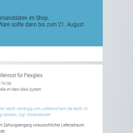
ersanddaten im Shop.
Ware sollte dann bis zum 21. August
lenrost für Flexgleis
74100
:
lle im Mein-Gleis-System
nkl. MwSt. Abhängig vom Lieferland kann die MwSt. im
 variieren; zzgl. Versandkosten
m Zahlungseingang voraussichtlicher Lieferzeitraum:
age.