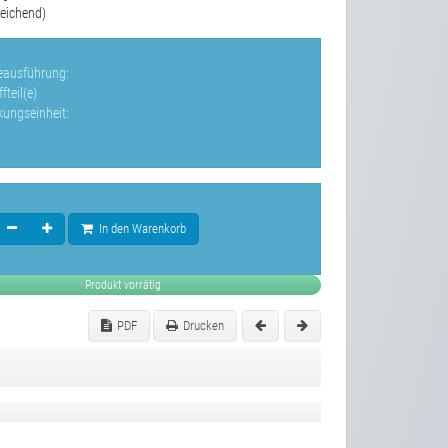
eichend)
leausführung:
fteil(e)
kungseinheit:
In den Warenkorb
Produkt vorrätig
PDF
Drucken