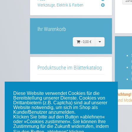
Zurü
Werkzeuge, Elektrik & Farben
Ihr Warenkorb
-
0,00 €
Produktsuche im Blätterkatalog
»»
im Blätterkatalog
Diese Website verwendet Cookies für die
Achtung!
Bereitstellung unserer Dienste. Cookies von
und Model
Drittanbietern (z.B. Captcha) sind auf unserer
Website notwendig, um sich im Shop als
Unsere weiteren Websites
Kunde/Benutzer anzumelden.
Klicken Sie bitte auf den Button »ablehnen«
oder »Cookies zustimmen«. Sie können Ihre
Weinert-Blog
Zustimmung für die Zukunft widerrufen, indem
Sie den Button „ablehnen“ klicken.
.