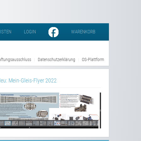
LISTEN
LOGIN
WARENKORB
ftungsausschluss
Datenschutzerklärung
OS-Plattform
eu: Mein-Gleis-Flyer 2022