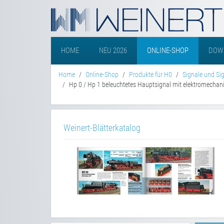
HOME
NEU 2026
ONLINE-SHOP
DOW
Home
Online-Shop
Produkte für H0
Signale und Si
Hp 0 / Hp 1 beleuchtetes Hauptsignal mit elektromecha
Weinert-Blätterkatalog