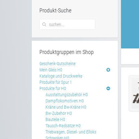
Produkt-Suche
Produktgruppen im Shop
Geschenk-Gutscheine
Mein Gleis H0
Kataloge und Druckwerke
Produkte für Spur 1
Produkte für H0
Ausstattungszubehör H0
Dampflokomotiven H0
Kräne und Bw-Kräne H0
Bw-Zubehör H0
Bauteile H0
Tausch-Radsätze H0
Triebwagen, Diesel- und Elloks
Schranken H0