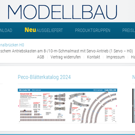
NLOAD
AUSGELIEFERT
PRODUKTGRUPPEN
PREIS
gnalbrücken H0
nischem Antriebskasten am 8-/10-m-Schmalmast mit Servo-Antrieb (1 Servo – H0)
AGB
Vertrag widerrufen
Kontakt
Impressum
Ha
Peco-Blätterkatalog 2024
N