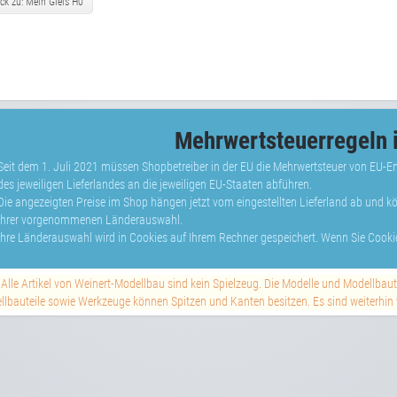
ck zu: Mein Gleis H0
Mehrwertsteuerregeln i
Seit dem 1. Juli 2021 müssen Shopbetreiber in der EU die Mehrwertsteuer von EU-
des jeweiligen Lieferlandes an die jeweiligen EU-Staaten abführen.
Die angezeigten Preise im Shop hängen jetzt vom eingestellten Lieferland ab und 
Ihrer vorgenommenen Länderauswahl.
Ihre Länderauswahl wird in Cookies auf Ihrem Rechner gespeichert. Wenn Sie Cookie
Alle Artikel von Weinert-Modellbau sind kein Spielzeug. Die Modelle und Modellbau
lbauteile sowie Werkzeuge können Spitzen und Kanten besitzen. Es sind weiterhin vi