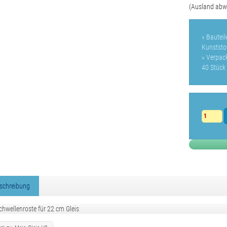
(Ausland abw
» Bautei
Kunststof
» Verpac
40 Stück
schreibung
hwellenroste für 22 cm Gleis