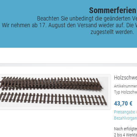
Sommerferien
Beachten Sie unbedingt die geänderten V
Wir nehmen ab 17. August den Versand wieder auf. Die 
zugestellt werden.
Holzschwel
Artikelnummer
Typ Holzschwe
43,70 €
Preisangabe i
Bezahlvorgang
Nach erfolgte
2 bis 4 Werkt