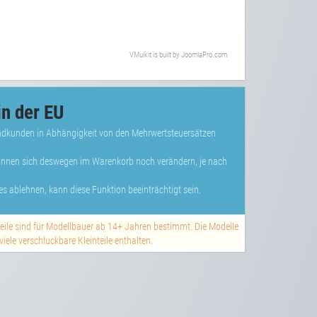
VMuikit
is built by
JoomlaPro.com
n der EU
Endkunden in Abhängigkeit von den Mehrwertsteuersätzen
können sich deswegen im Warenkorb noch verändern, je nach
s ablehnen, kann diese Funktion beeinträchtigt sein.
teile sind für Modellbauer ab 14+ Jahren bestimmt. Die Modelle
ele verschluckbare Kleinteile enthalten.