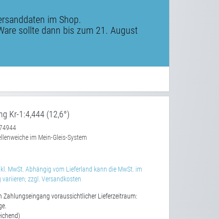
ersanddaten im Shop.
Ware sollte dann bis zum 21. August
ng Kr-1:4,444 (12,6°)
74944
llenweiche im Mein-Gleis-System
kl. MwSt. Abhängig vom Lieferland kann die MwSt. im
variieren; zzgl. Versandkosten
 Zahlungseingang voraussichtlicher Lieferzeitraum:
ge.
ichend)