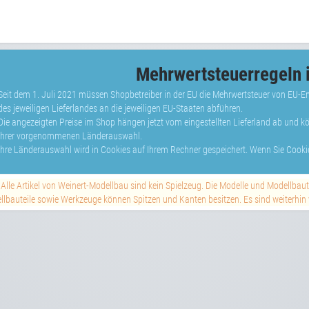
Mehrwertsteuerregeln i
Seit dem 1. Juli 2021 müssen Shopbetreiber in der EU die Mehrwertsteuer von EU-
des jeweiligen Lieferlandes an die jeweiligen EU-Staaten abführen.
Die angezeigten Preise im Shop hängen jetzt vom eingestellten Lieferland ab und 
Ihrer vorgenommenen Länderauswahl.
Ihre Länderauswahl wird in Cookies auf Ihrem Rechner gespeichert. Wenn Sie Cookie
Alle Artikel von Weinert-Modellbau sind kein Spielzeug. Die Modelle und Modellbau
lbauteile sowie Werkzeuge können Spitzen und Kanten besitzen. Es sind weiterhin vi