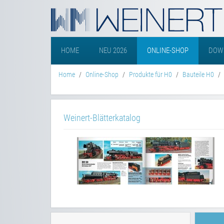
HOME
NEU 2026
ONLINE-SHOP
DOW
Home
Online-Shop
Produkte für H0
Bauteile H0
Weinert-Blätterkatalog