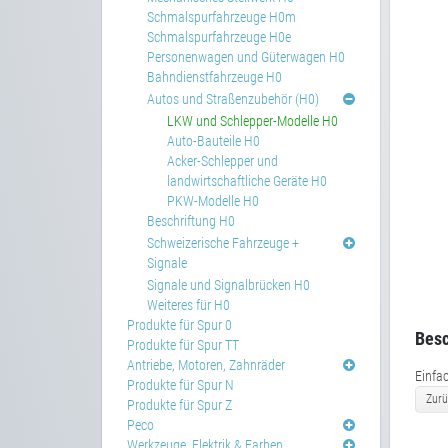
Schmalspurfahrzeuge H0m
Schmalspurfahrzeuge H0e
Personenwagen und Güterwagen H0
Bahndienstfahrzeuge H0
Autos und Straßenzubehör (H0)
LKW und Schlepper-Modelle H0
Auto-Bauteile H0
Acker-Schlepper und
landwirtschaftliche Geräte H0
PKW-Modelle H0
Beschriftung H0
Schweizerische Fahrzeuge +
Signale
Signale und Signalbrücken H0
Weiteres für H0
Produkte für Spur 0
Besc
Produkte für Spur TT
Antriebe, Motoren, Zahnräder
Einfa
Produkte für Spur N
Zurü
Produkte für Spur Z
Peco
Werkzeuge, Elektrik & Farben