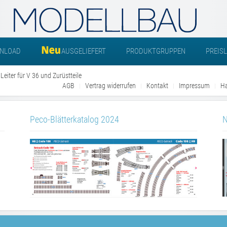
NLOAD
AUSGELIEFERT
PRODUKTGRUPPEN
PREIS
Leiter für V 36 und Zurüstteile
AGB
Vertrag widerrufen
Kontakt
Impressum
Ha
Peco-Blätterkatalog 2024
N