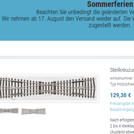
Sommerferien
Beachten Sie unbedingt die geänderten V
Wir nehmen ab 17. August den Versand wieder auf. Die 
zugestellt werden.
Steilkreuzu
Artikelnummer:
Typ Holzschwe
129,30 €
Preisangabe in
Bezahlvorgang 
Nach erfolgtem
2 bis 4 Werkta
(Ausland abwe