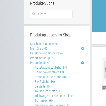
Produkt-Suche
Produktgruppen im Shop
Geschenk-Gutscheine
Mein Gleis H0
Kataloge und Druckwerke
Produkte für Spur 1
Produkte für H0
Ausstattungszubehör H0
Dampflokomotiven H0
Kräne und Bw-Kräne H0
Bw-Zubehör H0
Bauteile H0
Tausch-Radsätze H0
Triebwagen, Diesel- und Elloks
Schranken H0
Mechanisches Stellwerk H0