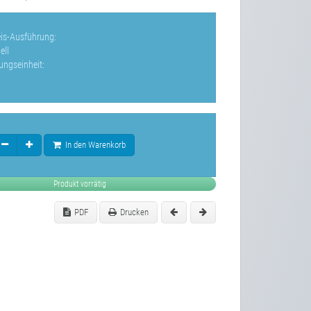
eis-Ausführung:
ell
ungseinheit:
In den Warenkorb
Produkt vorrätig
PDF
Drucken