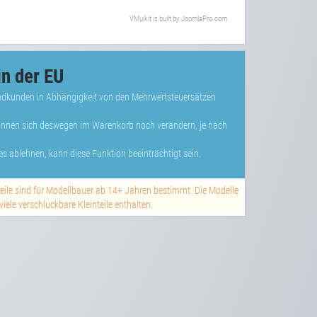
VMuikit
is built by
JoomlaPro.com
n der EU
Endkunden in Abhängigkeit von den Mehrwertsteuersätzen
können sich deswegen im Warenkorb noch verändern, je nach
s ablehnen, kann diese Funktion beeinträchtigt sein.
teile sind für Modellbauer ab 14+ Jahren bestimmt. Die Modelle
ele verschluckbare Kleinteile enthalten.