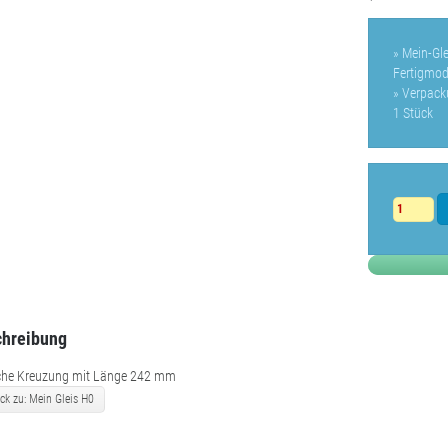
» Mein-Gl
Fertigmod
» Verpack
1 Stück
hreibung
che Kreuzung mit Länge 242 mm
ck zu: Mein Gleis H0