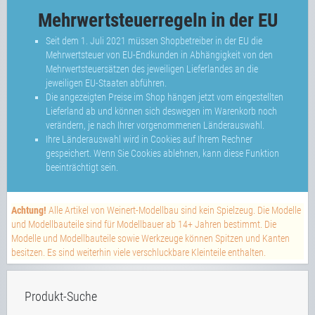
Mehrwertsteuerregeln in der EU
Seit dem 1. Juli 2021 müssen Shopbetreiber in der EU die
Mehrwertsteuer von EU-Endkunden in Abhängigkeit von den
Mehrwertsteuersätzen des jeweiligen Lieferlandes an die
jeweiligen EU-Staaten abführen.
Die angezeigten Preise im Shop hängen jetzt vom eingestellten
Lieferland ab und können sich deswegen im Warenkorb noch
verändern, je nach Ihrer vorgenommenen Länderauswahl.
Ihre Länderauswahl wird in Cookies auf Ihrem Rechner
gespeichert. Wenn Sie Cookies ablehnen, kann diese Funktion
beeinträchtigt sein.
Achtung!
Alle Artikel von Weinert-Modellbau sind kein Spielzeug. Die Modelle
und Modellbauteile sind für Modellbauer ab 14+ Jahren bestimmt. Die
Modelle und Modellbauteile sowie Werkzeuge können Spitzen und Kanten
besitzen. Es sind weiterhin viele verschluckbare Kleinteile enthalten.
Produkt-Suche