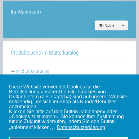
Ihr Warenkorb
-
0,00 €
Produktsuche im Blätterkatalog
»»
im Blätterkatalog
Diese Website verwendet Cookies für die
Bereitstellung unserer Dienste. Cookies von
Unsere weiteren Websites
Drittanbietern (z.B. Captcha) sind auf unserer Website
notwendig, um sich im Shop als Kunde/Benutzer
anzumelden.
Klicken Sie bitte auf den Button »ablehnen« oder
Weinert-Blog
»Cookies zustimmen«. Sie können Ihre Zustimmung
für die Zukunft widerrufen, indem Sie den Button
mein Gleis
„ablehnen“ klicken.
.
Datenschutzerklärung