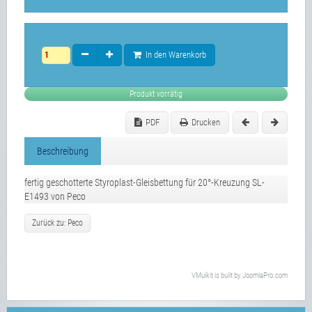
In den Warenkorb
Produkt vorrätig
PDF
Drucken
Beschreibung
fertig geschotterte Styroplast-Gleisbettung für 20°-Kreuzung SL-
E1493 von Peco
Zurück zu: Peco
VMuikit
is built by
JoomlaPro.com