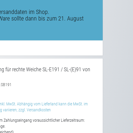
ersanddaten im Shop.
Ware sollte dann bis zum 21. August
ng für rechte Weiche SL-E191 / SL-(E)91 von
SB191
:
nkl. MwSt. Abhängig vom Lieferland kann die MwSt. im
 variieren; zzgl. Versandkosten
m Zahlungseingang voraussichtlicher Lieferzeitraum:
age.
eichend)