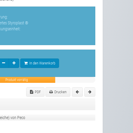
rung:
rtes Styroplast ®
kungseinheit:
In den Warenkorb
Produkt vorrätig
PDF
Drucken
Weiche) von Peco