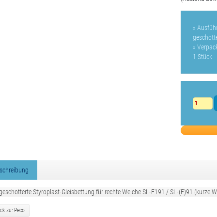
» Ausfüh
geschotte
» Verpac
1 Stück
schreibung
 geschotterte Styroplast-Gleisbettung für rechte Weiche SL-E191 / SL-(E)91 (kurze 
ck zu: Peco