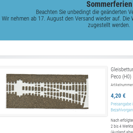
Sommerferien
Beachten Sie unbedingt die geänderten V
Wir nehmen ab 17. August den Versand wieder auf. Die 
zugestellt werden.
Gleisbettu
Peco (H0)
Artikelnummer
4,20 €
Preisangabe i
Bezahlvorgang
Nach erfolgte
2 bis 4 Werkt
(Ausland abw