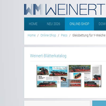
HOME
NEU 2026
ONLINE-SHOP
DOW
Home
Online-Shop
Peco
Gleisbettung für Y-Weich
Weinert-Blätterkatalog