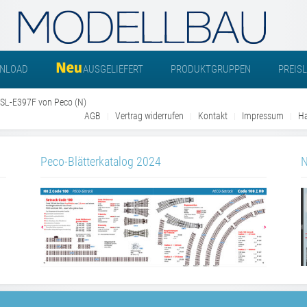
NLOAD
AUSGELIEFERT
PRODUKTGRUPPEN
PREIS
e SL-E397F von Peco (N)
AGB
Vertrag widerrufen
Kontakt
Impressum
Ha
Peco-Blätterkatalog 2024
N