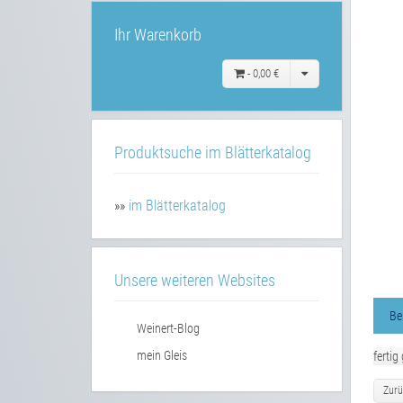
Ihr Warenkorb
-
0,00 €
Produktsuche im Blätterkatalog
»»
im Blätterkatalog
Unsere weiteren Websites
Be
Weinert-Blog
mein Gleis
fertig
Zurü