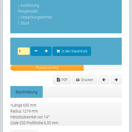
» Ausführung:
Fertigmodell
» Verpackungseinheit:
1 Stück
In den Warenkorb
Produkt vorrätig
PDF
Drucken
Beschreibung
>Länge 600 mm
Radius 1219 mm
Herzstückwinkel von 14°
Code 250 Profilhöhe 6,35 mm