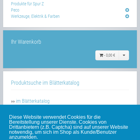
Produkte für Spur Z
Peco
Werkzeuge, Elektrik & Farben
Ihr Warenkorb
-
0,00 €
Produktsuche im Blätterkatalog
»»
im Blätterkatalog
Diese Website verwendet Cookies für die
Bereitstellung unserer Dienste. Cookies von
Unsere weiteren Websites
Drittanbietern (z.B. Captcha) sind auf unserer Website
notwendig, um sich im Shop als Kunde/Benutzer
anzumelden.