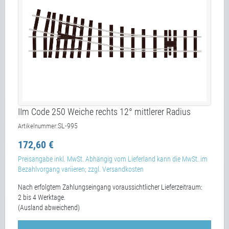
IIm Code 250 Weiche rechts 12° mittlerer Radius
SL-995
Artikelnummer:
172,60 €
Preisangabe inkl. MwSt. Abhängig vom Lieferland kann die MwSt. im
Bezahlvorgang variieren; zzgl. Versandkosten
Nach erfolgtem Zahlungseingang voraussichtlicher Lieferzeitraum:
2 bis 4 Werktage.
(Ausland abweichend)