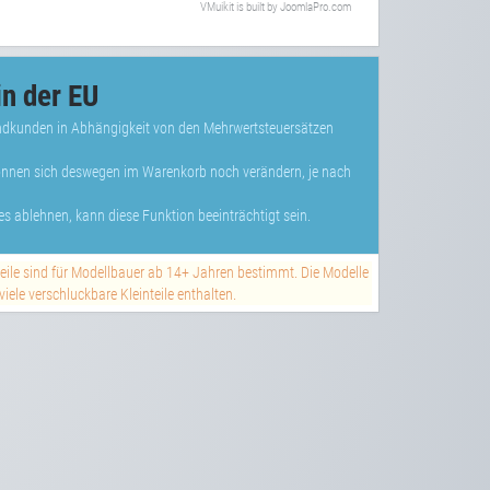
VMuikit
is built by
JoomlaPro.com
n der EU
Endkunden in Abhängigkeit von den Mehrwertsteuersätzen
können sich deswegen im Warenkorb noch verändern, je nach
s ablehnen, kann diese Funktion beeinträchtigt sein.
teile sind für Modellbauer ab 14+ Jahren bestimmt. Die Modelle
ele verschluckbare Kleinteile enthalten.