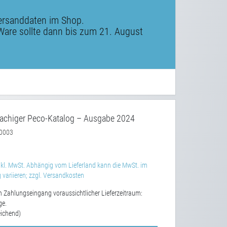
ersanddaten im Shop.
Ware sollte dann bis zum 21. August
achiger Peco-Katalog – Ausgabe 2024
0003
kl. MwSt. Abhängig vom Lieferland kann die MwSt. im
variieren; zzgl. Versandkosten
 Zahlungseingang voraussichtlicher Lieferzeitraum:
ge.
ichend)