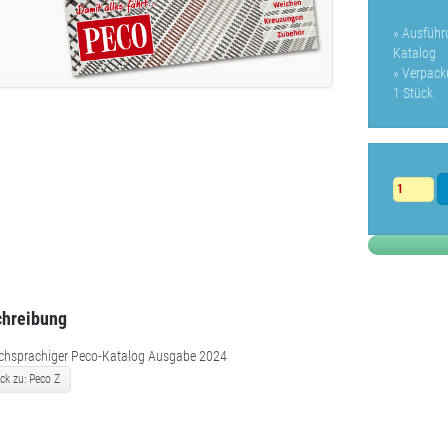
» Ausführ
Katalog
» Verpack
1 Stück
hreibung
chsprachiger Peco-Katalog Ausgabe 2024
ck zu: Peco Z