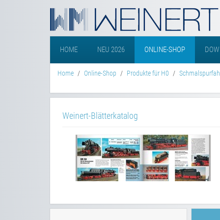
HOME
NEU 2026
ONLINE-SHOP
DOW
Home
Online-Shop
Produkte für H0
Schmalspurfa
Weinert-Blätterkatalog