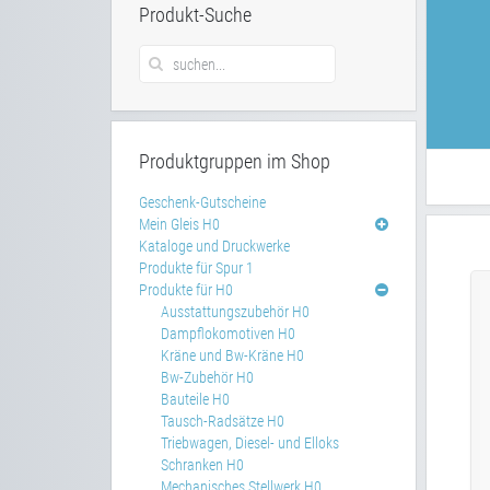
Produkt-Suche
Produktgruppen im Shop
Geschenk-Gutscheine
Mein Gleis H0
Kataloge und Druckwerke
Produkte für Spur 1
Produkte für H0
Ausstattungszubehör H0
Dampflokomotiven H0
Kräne und Bw-Kräne H0
Bw-Zubehör H0
Bauteile H0
Tausch-Radsätze H0
Triebwagen, Diesel- und Elloks
Schranken H0
Mechanisches Stellwerk H0