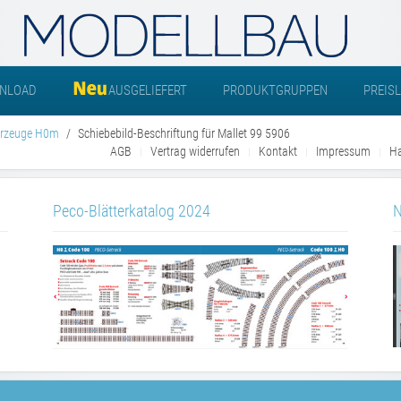
NLOAD
AUSGELIEFERT
PRODUKTGRUPPEN
PREIS
hrzeuge H0m
Schiebebild-Beschriftung für Mallet 99 5906
AGB
Vertrag widerrufen
Kontakt
Impressum
Ha
Peco-Blätterkatalog 2024
N