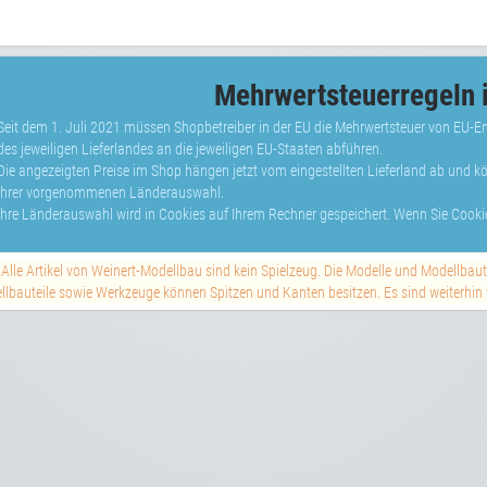
Mehrwertsteuerregeln i
Seit dem 1. Juli 2021 müssen Shopbetreiber in der EU die Mehrwertsteuer von EU-
des jeweiligen Lieferlandes an die jeweiligen EU-Staaten abführen.
Die angezeigten Preise im Shop hängen jetzt vom eingestellten Lieferland ab und 
Ihrer vorgenommenen Länderauswahl.
Ihre Länderauswahl wird in Cookies auf Ihrem Rechner gespeichert. Wenn Sie Cookie
Alle Artikel von Weinert-Modellbau sind kein Spielzeug. Die Modelle und Modellbau
lbauteile sowie Werkzeuge können Spitzen und Kanten besitzen. Es sind weiterhin vi