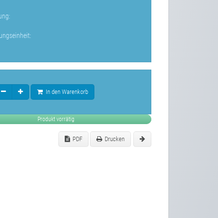
ung:
ungseinheit:
In den Warenkorb
Produkt vorrätig
PDF
Drucken