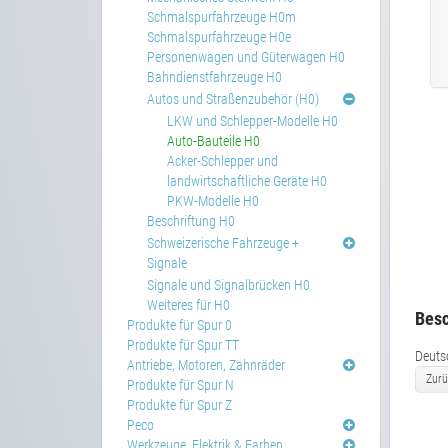
Schmalspurfahrzeuge H0m
Schmalspurfahrzeuge H0e
Personenwagen und Güterwagen H0
Bahndienstfahrzeuge H0
Autos und Straßenzubehör (H0)
LKW und Schlepper-Modelle H0
Auto-Bauteile H0
Acker-Schlepper und
landwirtschaftliche Geräte H0
PKW-Modelle H0
Beschriftung H0
Schweizerische Fahrzeuge +
Signale
Signale und Signalbrücken H0
Weiteres für H0
Besc
Produkte für Spur 0
Produkte für Spur TT
Deuts
Antriebe, Motoren, Zahnräder
Zurü
Produkte für Spur N
Produkte für Spur Z
Peco
Werkzeuge, Elektrik & Farben