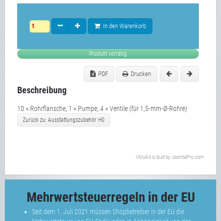
In den Warenkorb
Produkt vorrätig
PDF
Drucken
Beschreibung
10 × Rohrflansche, 1 × Pumpe, 4 × Ventile (für 1,5-mm-Ø-Rohre)
Zurück zu: Ausstattungszubehör H0
VMuikit
is built by
JoomlaPro.com
Mehrwertsteuerregeln in der EU
Seit dem 1. Juli 2021 müssen Shopbetreiber in der EU die