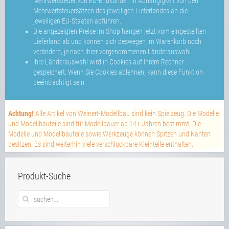
Mehrwertsteuer von EU-Endkunden in Abhängigkeit von den
Mehrwertsteuersätzen des jeweiligen Lieferlandes an die
jeweiligen EU-Staaten abführen.
Die angezeigten Preise im Shop hängen jetzt vom eingestellten
Lieferland ab und können sich deswegen im Warenkorb noch
verändern, je nach Ihrer vorgenommenen Länderauswahl.
Ihre Länderauswahl wird in Cookies auf Ihrem Rechner
gespeichert. Wenn Sie Cookies ablehnen, kann diese Funktion
beeinträchtigt sein.
Achtung!
Alle Artikel von Weinert-Modellbau sind kein Spielzeug. Die Modelle
und Modellbauteile sind für Modellbauer ab 14+ Jahren bestimmt. Die
Modelle und Modellbauteile sowie Werkzeuge können Spitzen und Kanten
besitzen. Es sind weiterhin viele verschluckbare Kleinteile enthalten.
Produkt-Suche