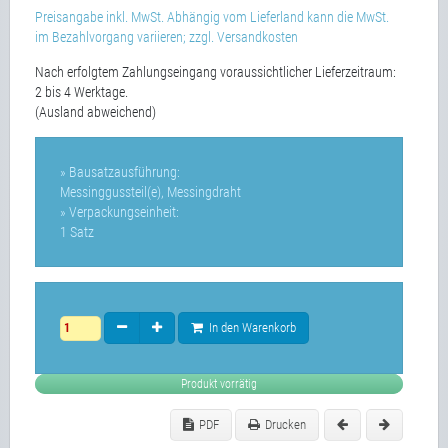
Preisangabe inkl. MwSt. Abhängig vom Lieferland kann die MwSt.
im Bezahlvorgang variieren; zzgl. Versandkosten
Nach erfolgtem Zahlungseingang voraussichtlicher Lieferzeitraum:
2 bis 4 Werktage.
(Ausland abweichend)
» Bausatzausführung:
Messinggussteil(e), Messingdraht
» Verpackungseinheit:
1 Satz
In den Warenkorb
Produkt vorrätig
PDF
Drucken