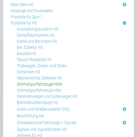
Mein Gleis H0
Kataloge und Druckwerke
Produkte für Spur 1
Produkte für H0
Ausstattungszubehör H0
Dampflokomotiven H0
Kräne und Bw-Kräne H0
Bw-Zubehör H0
Bauteile H0
Tausch-Radsätze H0
Triebwagen, Diesel- und Elloks
Schranken H0
Mechanisches Stellwerk H0
Schmalspurfahrzeuge H0m
Schmalspurfahrzeuge H0e
Personenwagen und Güterwagen H0
Bahndienstfahrzeuge H0
Autos und Straßenzubehör (H0)
Beschriftung H0
Schweizerische Fahrzeuge + Signale
Signale und Signalbrücken H0
Weiteres für H0