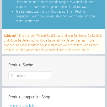
Lieferland ab und können sich deswegen im Warenkorb noch
verändern, je nach Ihrer vorgenommenen Länderauswahl.
Ihre Länderauswahl wird in Cookies auf Ihrem Rechner
gespeichert. Wenn Sie Cookies ablehnen, kann diese Funktion
beeinträchtigt sein.
Achtung!
Alle Artikel von Weinert-Modellbau sind kein Spielzeug. Die Modelle
und Modellbauteile sind für Modellbauer ab 14+ Jahren bestimmt. Die
Modelle und Modellbauteile sowie Werkzeuge können Spitzen und Kanten
besitzen. Es sind weiterhin viele verschluckbare Kleinteile enthalten.
Produkt-Suche
Produktgruppen im Shop
Geschenk-Gutscheine