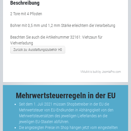
Beschreibung
2 Tore mit 4 Pfosten
Bohrer mit 0,5 mm und 1,2 mm Stärke erleichtern die Verarbeitung
Beachten Sie auch die Artikelnummer 32161: Viehzaun für
Viehverladung
Zurück zu: Ausstattungszubehör H0
VMuikit
is built by
JoomlaPro.com
Mehrwertsteuerregeln in der EU
Seit dem 1. Juli 2021 müssen Shopbetreiber in der EU die
Mehrwertsteuer von EU-Endkunden in Abhängigkeit von den
Mehrwertsteuersätzen des jeweiligen Lieferlandes an die
jeweiligen EU-Staaten abführen.
Die angezeigten Preise im Shop hängen jetzt vom eingestellten