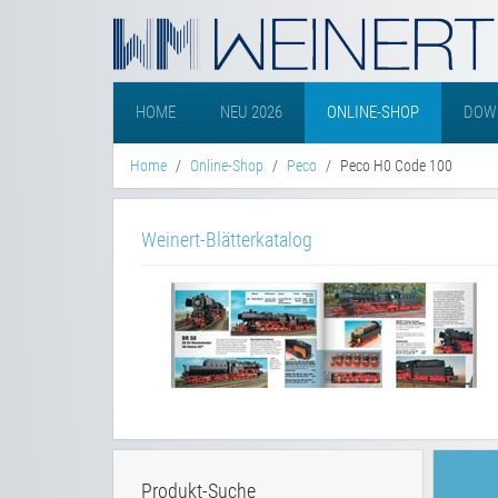
HOME
NEU 2026
ONLINE-SHOP
DOW
Home
Online-Shop
Peco
Peco H0 Code 100
Weinert-Blätterkatalog
Produkt-Suche