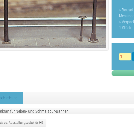
» Bausat
Messingg
» Verpac
1 Stück
schreibung
rkran für Neben- und Schmalspur-Bahnen
ck zu: Ausstattungszubehör H0