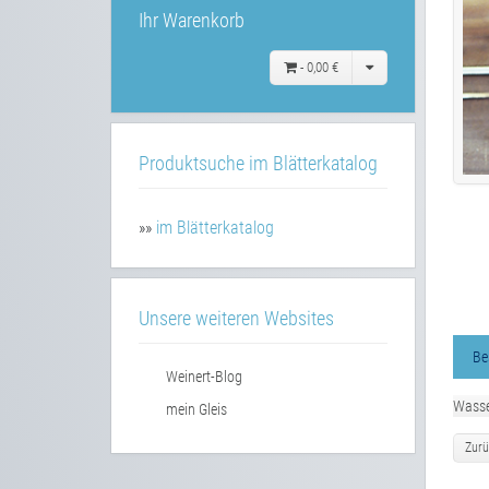
Ihr Warenkorb
-
0,00 €
Produktsuche im Blätterkatalog
»»
im Blätterkatalog
Unsere weiteren Websites
Be
Weinert-Blog
Wasse
mein Gleis
Zurü