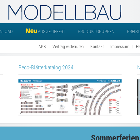
NLOAD
AUSGELIEFERT
PRODUKTGRUPPEN
PREIS
AGB
Vertrag widerrufen
Kontakt
Impressum
Ha
Peco-Blätterkatalog 2024
N
Sommerferien