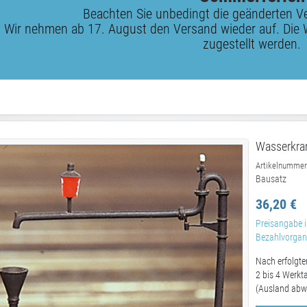
Beachten Sie unbedingt die geänderten V
Wir nehmen ab 17. August den Versand wieder auf. Die 
zugestellt werden.
Wasserkra
Artikelnummer
Bausatz
36,20 €
Preisangabe i
Bezahlvorgang
Nach erfolgte
2 bis 4 Werkt
(Ausland abw