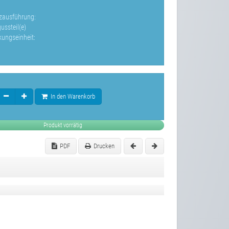
zausführung:
ussteil(e)
kungseinheit:
In den Warenkorb
Produkt vorrätig
PDF
Drucken