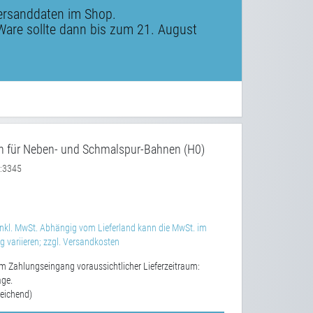
ersanddaten im Shop.
Ware sollte dann bis zum 21. August
n für Neben- und Schmalspur-Bahnen (H0)
3345
:
nkl. MwSt. Abhängig vom Lieferland kann die MwSt. im
 variieren; zzgl. Versandkosten
m Zahlungseingang voraussichtlicher Lieferzeitraum:
age.
eichend)