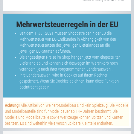
VMuikit
is built by
JoomlaPro.com
Mehrwertsteuerregeln in der EU
Seit dem 1. Juli 2021 müssen Shopbetreiber in der EU die
Mehrwertsteuer von EU-Endkunden in Abhängigkeit von den
Mehrwertsteuersätzen des jeweiligen Lieferlandes an die
jeweiligen EU-Staaten abführen.
Die angezeigten Preise im Shop hängen jetzt vom eingestellten
Lieferland ab und können sich deswegen im Warenkorb noch
verändern, je nach Ihrer vorgenommenen Länderauswahl.
Ihre Länderauswahl wird in Cookies auf Ihrem Rechner
gespeichert. Wenn Sie Cookies ablehnen, kann diese Funktion
beeinträchtigt sein.
Achtung!
Alle Artikel von Weinert-Modellbau sind kein Spielzeug. Die Modelle
und Modellbauteile sind für Modellbauer ab 14+ Jahren bestimmt. Die
Modelle und Modellbauteile sowie Werkzeuge können Spitzen und Kanten
besitzen. Es sind weiterhin viele verschluckbare Kleinteile enthalten.