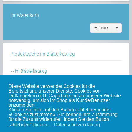
Ihr Warenkorb
-
0,00 €
Produktsuche im Blätterkatalog
»»
im Blätterkatalog
Diese Website verwendet Cookies für die
Bereitstellung unserer Dienste. Cookies von
Unsere weiteren Websites
Drittanbietern (z.B. Captcha) sind auf unserer Website
notwendig, um sich im Shop als Kunde/Benutzer
anzumelden.
Klicken Sie bitte auf den Button »ablehnen« oder
Weinert-Blog
»Cookies zustimmen«. Sie können Ihre Zustimmung
für die Zukunft widerrufen, indem Sie den Button
mein Gleis
„ablehnen“ klicken.
.
Datenschutzerklärung