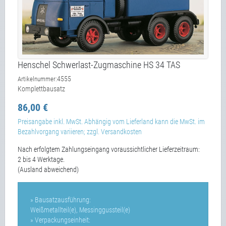
Henschel Schwerlast-Zugmaschine HS 34 TAS
4555
Artikelnummer:
Komplettbausatz
86,00 €
Preisangabe inkl. MwSt. Abhängig vom Lieferland kann die MwSt. im
Bezahlvorgang variieren; zzgl. Versandkosten
Nach erfolgtem Zahlungseingang voraussichtlicher Lieferzeitraum:
2 bis 4 Werktage.
(Ausland abweichend)
» Bausatzausführung:
Weißmetallteil(e), Messinggussteil(e)
» Verpackungseinheit: