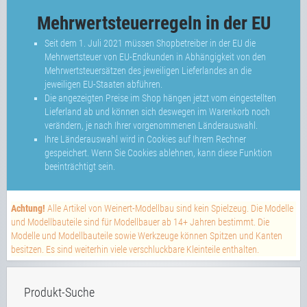
Mehrwertsteuerregeln in der EU
Seit dem 1. Juli 2021 müssen Shopbetreiber in der EU die
Mehrwertsteuer von EU-Endkunden in Abhängigkeit von den
Mehrwertsteuersätzen des jeweiligen Lieferlandes an die
jeweiligen EU-Staaten abführen.
Die angezeigten Preise im Shop hängen jetzt vom eingestellten
Lieferland ab und können sich deswegen im Warenkorb noch
verändern, je nach Ihrer vorgenommenen Länderauswahl.
Ihre Länderauswahl wird in Cookies auf Ihrem Rechner
gespeichert. Wenn Sie Cookies ablehnen, kann diese Funktion
beeinträchtigt sein.
Achtung!
Alle Artikel von Weinert-Modellbau sind kein Spielzeug. Die Modelle
und Modellbauteile sind für Modellbauer ab 14+ Jahren bestimmt. Die
Modelle und Modellbauteile sowie Werkzeuge können Spitzen und Kanten
besitzen. Es sind weiterhin viele verschluckbare Kleinteile enthalten.
Produkt-Suche