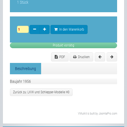
1 Stück
In den Warenkorb
Produkt vorrätig
PDF
Drucken
Beschreibung
Baujahr 1956
Zurück zu: LKW und Schlepper-Modelle H0
VMuikit
is built by
JoomlaPro.com