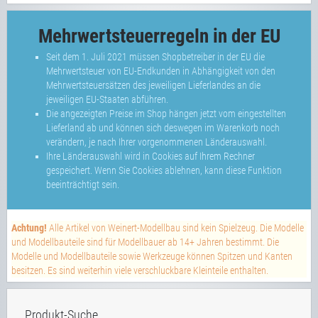
Mehrwertsteuerregeln in der EU
Seit dem 1. Juli 2021 müssen Shopbetreiber in der EU die
Mehrwertsteuer von EU-Endkunden in Abhängigkeit von den
Mehrwertsteuersätzen des jeweiligen Lieferlandes an die
jeweiligen EU-Staaten abführen.
Die angezeigten Preise im Shop hängen jetzt vom eingestellten
Lieferland ab und können sich deswegen im Warenkorb noch
verändern, je nach Ihrer vorgenommenen Länderauswahl.
Ihre Länderauswahl wird in Cookies auf Ihrem Rechner
gespeichert. Wenn Sie Cookies ablehnen, kann diese Funktion
beeinträchtigt sein.
Achtung!
Alle Artikel von Weinert-Modellbau sind kein Spielzeug. Die Modelle
und Modellbauteile sind für Modellbauer ab 14+ Jahren bestimmt. Die
Modelle und Modellbauteile sowie Werkzeuge können Spitzen und Kanten
besitzen. Es sind weiterhin viele verschluckbare Kleinteile enthalten.
Produkt-Suche