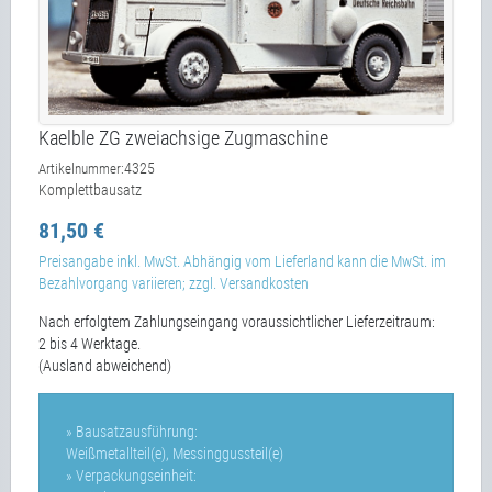
Kaelble ZG zweiachsige Zugmaschine
4325
Artikelnummer:
Komplettbausatz
81,50 €
Preisangabe inkl. MwSt. Abhängig vom Lieferland kann die MwSt. im
Bezahlvorgang variieren; zzgl. Versandkosten
Nach erfolgtem Zahlungseingang voraussichtlicher Lieferzeitraum:
2 bis 4 Werktage.
(Ausland abweichend)
» Bausatzausführung:
Weißmetallteil(e), Messinggussteil(e)
» Verpackungseinheit: