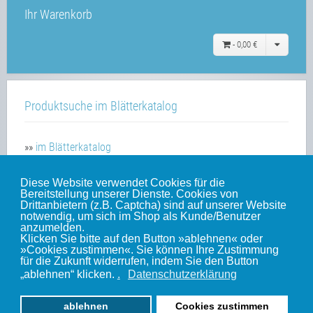
Ihr Warenkorb
-
0,00 €
Produktsuche im Blätterkatalog
»»
im Blätterkatalog
Diese Website verwendet Cookies für die
Bereitstellung unserer Dienste. Cookies von
Unsere weiteren Websites
Drittanbietern (z.B. Captcha) sind auf unserer Website
notwendig, um sich im Shop als Kunde/Benutzer
anzumelden.
Klicken Sie bitte auf den Button »ablehnen« oder
Weinert-Blog
»Cookies zustimmen«. Sie können Ihre Zustimmung
für die Zukunft widerrufen, indem Sie den Button
mein Gleis
„ablehnen“ klicken.
.
Datenschutzerklärung
ablehnen
Cookies zustimmen