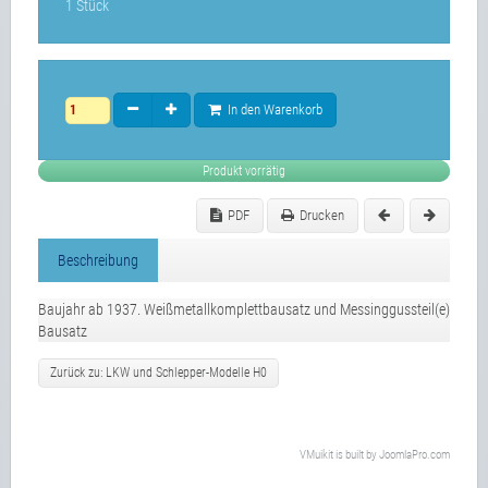
1 Stück
In den Warenkorb
Produkt vorrätig
PDF
Drucken
Beschreibung
Baujahr ab 1937. Weißmetallkomplettbausatz und Messinggussteil(e)
Bausatz
Zurück zu: LKW und Schlepper-Modelle H0
VMuikit
is built by
JoomlaPro.com