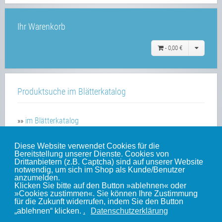
Ihr Warenkorb
-
0,00 €
Produktsuche im Blätterkatalog
»»
im Blätterkatalog
Diese Website verwendet Cookies für die
Bereitstellung unserer Dienste. Cookies von
Unsere weiteren Websites
Drittanbietern (z.B. Captcha) sind auf unserer Website
notwendig, um sich im Shop als Kunde/Benutzer
anzumelden.
Klicken Sie bitte auf den Button »ablehnen« oder
Weinert-Blog
»Cookies zustimmen«. Sie können Ihre Zustimmung
für die Zukunft widerrufen, indem Sie den Button
mein Gleis
„ablehnen“ klicken.
.
Datenschutzerklärung