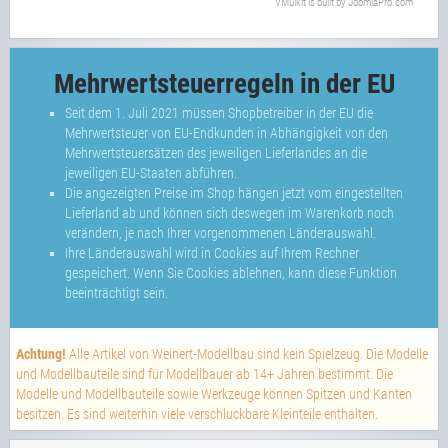
VMuikit
is built by
JoomlaPro.com
Mehrwertsteuerregeln in der EU
Seit dem 1. Juli 2021 müssen Shopbetreiber in der EU die
Mehrwertsteuer von EU-Endkunden in Abhängigkeit von den
Mehrwertsteuersätzen des jeweiligen Lieferlandes an die
jeweiligen EU-Staaten abführen.
Die angezeigten Preise im Shop hängen jetzt vom eingestellten
Lieferland ab und können sich deswegen im Warenkorb noch
verändern, je nach Ihrer vorgenommenen Länderauswahl.
Ihre Länderauswahl wird in Cookies auf Ihrem Rechner
gespeichert. Wenn Sie Cookies ablehnen, kann diese Funktion
beeinträchtigt sein.
Achtung!
Alle Artikel von Weinert-Modellbau sind kein Spielzeug. Die Modelle
und Modellbauteile sind für Modellbauer ab 14+ Jahren bestimmt. Die
Modelle und Modellbauteile sowie Werkzeuge können Spitzen und Kanten
besitzen. Es sind weiterhin viele verschluckbare Kleinteile enthalten.