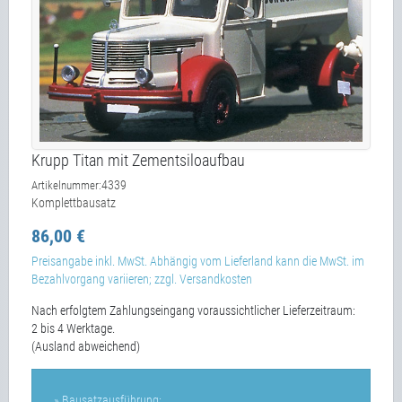
Krupp Titan mit Zementsiloaufbau
4339
Artikelnummer:
Komplettbausatz
86,00 €
Preisangabe inkl. MwSt. Abhängig vom Lieferland kann die MwSt. im
Bezahlvorgang variieren; zzgl. Versandkosten
Nach erfolgtem Zahlungseingang voraussichtlicher Lieferzeitraum:
2 bis 4 Werktage.
(Ausland abweichend)
» Bausatzausführung: