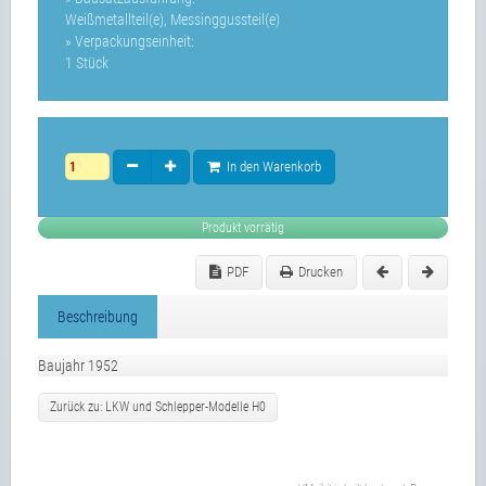
Weißmetallteil(e), Messinggussteil(e)
» Verpackungseinheit:
1 Stück
In den Warenkorb
Produkt vorrätig
PDF
Drucken
Beschreibung
Baujahr 1952
Zurück zu: LKW und Schlepper-Modelle H0