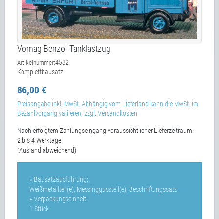
Vomag Benzol-Tanklastzug
4532
Artikelnummer:
Komplettbausatz
86,00 €
Preisangabe inkl. MwSt. Abhängig vom Lieferland kann die MwSt. im
Bezahlvorgang variieren; zzgl. Versandkosten
Nach erfolgtem Zahlungseingang voraussichtlicher Lieferzeitraum:
2 bis 4 Werktage.
(Ausland abweichend)
» Bausatzausführung:
Weißmetallteil(e), Messinggussteil(e), Beschriftungssatz
» Verpackungseinheit:
1 Stück