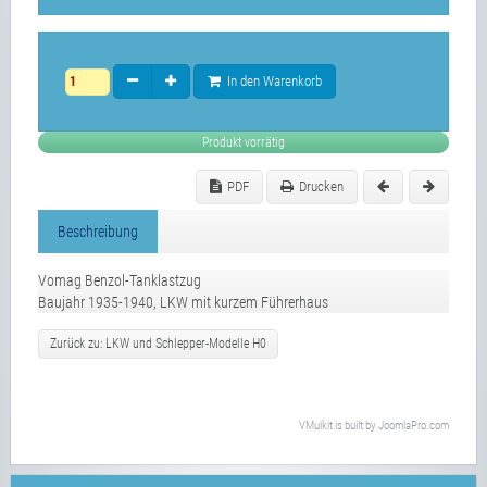
In den Warenkorb
Produkt vorrätig
PDF
Drucken
Beschreibung
Vomag Benzol-Tanklastzug
Baujahr 1935-1940, LKW mit kurzem Führerhaus
Zurück zu: LKW und Schlepper-Modelle H0
VMuikit
is built by
JoomlaPro.com