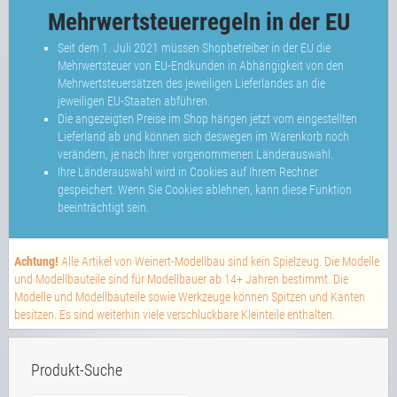
Mehrwertsteuerregeln in der EU
Seit dem 1. Juli 2021 müssen Shopbetreiber in der EU die
Mehrwertsteuer von EU-Endkunden in Abhängigkeit von den
Mehrwertsteuersätzen des jeweiligen Lieferlandes an die
jeweiligen EU-Staaten abführen.
Die angezeigten Preise im Shop hängen jetzt vom eingestellten
Lieferland ab und können sich deswegen im Warenkorb noch
verändern, je nach Ihrer vorgenommenen Länderauswahl.
Ihre Länderauswahl wird in Cookies auf Ihrem Rechner
gespeichert. Wenn Sie Cookies ablehnen, kann diese Funktion
beeinträchtigt sein.
Achtung!
Alle Artikel von Weinert-Modellbau sind kein Spielzeug. Die Modelle
und Modellbauteile sind für Modellbauer ab 14+ Jahren bestimmt. Die
Modelle und Modellbauteile sowie Werkzeuge können Spitzen und Kanten
besitzen. Es sind weiterhin viele verschluckbare Kleinteile enthalten.
Produkt-Suche