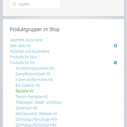
Produktgruppen im Shop
Geschenk-Gutscheine
Mein Gleis H0
Kataloge und Druckwerke
Produkte für Spur 1
Produkte für H0
Ausstattungszubehör H0
Dampflokomotiven H0
Kräne und Bw-Kräne H0
Bw-Zubehör H0
Bauteile H0
Tausch-Radsätze H0
Triebwagen, Diesel- und Elloks
Schranken H0
Mechanisches Stellwerk H0
Schmalspurfahrzeuge H0m
Schmalspurfahrzeuge H0e