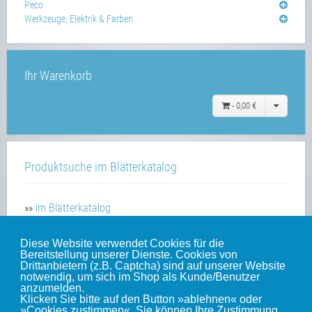
Peco
Werkzeuge, Elektrik & Farben
Ihr Warenkorb
-
0,00 €
Produktsuche im Blätterkatalog
»»
im Blätterkatalog
Diese Website verwendet Cookies für die
Bereitstellung unserer Dienste. Cookies von
Unsere weiteren Websites
Drittanbietern (z.B. Captcha) sind auf unserer Website
notwendig, um sich im Shop als Kunde/Benutzer
anzumelden.
Klicken Sie bitte auf den Button »ablehnen« oder
Weinert-Blog
»Cookies zustimmen«. Sie können Ihre Zustimmung