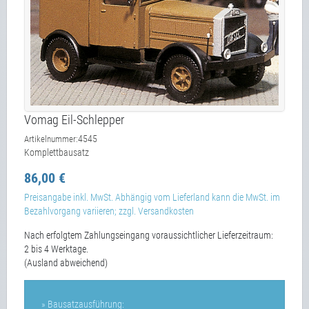
Vomag Eil-Schlepper
4545
Artikelnummer:
Komplettbausatz
86,00 €
Preisangabe inkl. MwSt. Abhängig vom Lieferland kann die MwSt. im
Bezahlvorgang variieren; zzgl. Versandkosten
Nach erfolgtem Zahlungseingang voraussichtlicher Lieferzeitraum:
2 bis 4 Werktage.
(Ausland abweichend)
» Bausatzausführung: