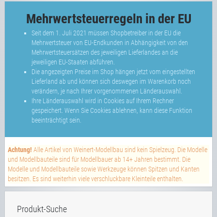
Mehrwertsteuerregeln in der EU
Seit dem 1. Juli 2021 müssen Shopbetreiber in der EU die
Mehrwertsteuer von EU-Endkunden in Abhängigkeit von den
Mehrwertsteuersätzen des jeweiligen Lieferlandes an die
jeweiligen EU-Staaten abführen.
Die angezeigten Preise im Shop hängen jetzt vom eingestellten
Lieferland ab und können sich deswegen im Warenkorb noch
verändern, je nach Ihrer vorgenommenen Länderauswahl.
Ihre Länderauswahl wird in Cookies auf Ihrem Rechner
gespeichert. Wenn Sie Cookies ablehnen, kann diese Funktion
beeinträchtigt sein.
Achtung!
Alle Artikel von Weinert-Modellbau sind kein Spielzeug. Die Modelle
und Modellbauteile sind für Modellbauer ab 14+ Jahren bestimmt. Die
Modelle und Modellbauteile sowie Werkzeuge können Spitzen und Kanten
besitzen. Es sind weiterhin viele verschluckbare Kleinteile enthalten.
Produkt-Suche