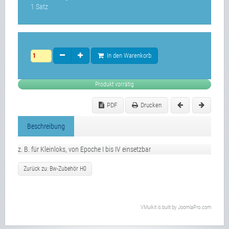
1 Satz
In den Warenkorb
Produkt vorrätig
PDF
Drucken
Beschreibung
z. B. für Kleinloks, von Epoche I bis IV einsetzbar
Zurück zu: Bw-Zubehör H0
VMuikit
is built by
JoomlaPro.com