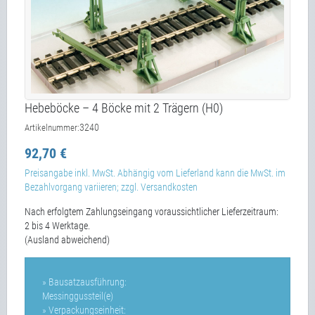
Hebeböcke – 4 Böcke mit 2 Trägern (H0)
3240
Artikelnummer:
92,70 €
Preisangabe inkl. MwSt. Abhängig vom Lieferland kann die MwSt. im
Bezahlvorgang variieren; zzgl. Versandkosten
Nach erfolgtem Zahlungseingang voraussichtlicher Lieferzeitraum:
2 bis 4 Werktage.
(Ausland abweichend)
» Bausatzausführung:
Messinggussteil(e)
» Verpackungseinheit: