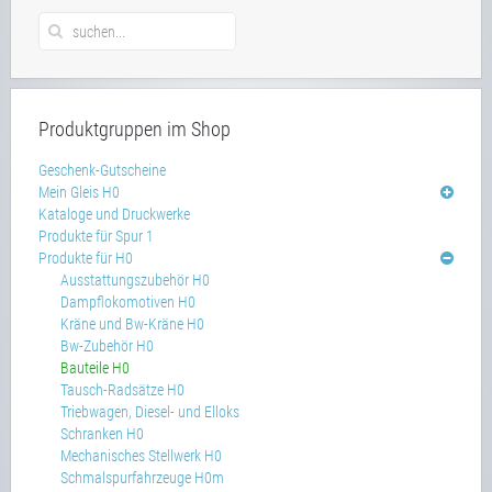
Produktgruppen im Shop
Geschenk-Gutscheine
Mein Gleis H0
Kataloge und Druckwerke
Produkte für Spur 1
Produkte für H0
Ausstattungszubehör H0
Dampflokomotiven H0
Kräne und Bw-Kräne H0
Bw-Zubehör H0
Bauteile H0
Tausch-Radsätze H0
Triebwagen, Diesel- und Elloks
Schranken H0
Mechanisches Stellwerk H0
Schmalspurfahrzeuge H0m