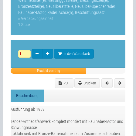
Weißmetallteil(e), Messinggussteil(e), Messingätzteil(e),
Bronzeätzteil(e), Neusilberätzteile, Neusilber-Speichenräder,
Faulhaber-Motor, Räder, Achse(n), Beschriftungssatz
» Verpackungseinheit:
1 Stück
In den Warenkorb
Produkt vorrätig
PDF
Drucken
Beschreibung
Ausführung ab 1959
Tender-Antriebsfahrwerk komplett montiert mit Faulhaber-Motor und
Schwungmasse.
Lokfahrwerk mit Bronze-Barrenrahmen zum Zusammenschrauben.