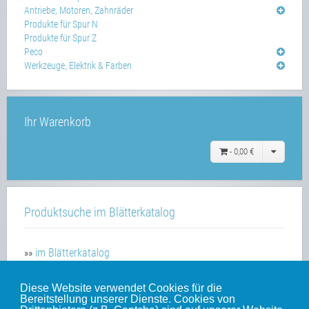
Antriebe, Motoren, Zahnräder
Produkte für Spur N
Produkte für Spur Z
Peco
Werkzeuge, Elektrik & Farben
Ihr Warenkorb
-
0,00 €
Produktsuche im Blätterkatalog
»»
im Blätterkatalog
Diese Website verwendet Cookies für die
Bereitstellung unserer Dienste. Cookies von