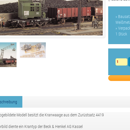
» Bausat
Weißmetal
» Verpac
1 Stück
schreibung
bgebildete Modell besitzt die Kranwaage aus dem Zurüstsatz 4419
rbild diente ein Krantyp der Beck & Henkel AG Kassel