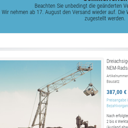
Beachten Sie unbedingt die geänderten V
Wir nehmen ab 17. August den Versand wieder auf. Die 
zugestellt werden.
Dreiachsig
NEM-Radsä
Artikelnummer
Bausatz
387,00 €
Preisangabe i
Bezahlvorgang
Nach erfolgte
2 bis 4 Werkt
(Ausland abw