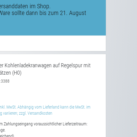
ersanddaten im Shop.
Ware sollte dann bis zum 21. August
er Kohlenladekranwagen auf Regelspur mit
tzen (H0)
3388
:
nkl. MwSt. Abhängig vom Lieferland kann die MwSt. im
 variieren; zzgl. Versandkosten
m Zahlungseingang voraussichtlicher Lieferzeitraum:
age.
eichend)