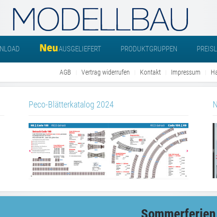
NLOAD
AUSGELIEFERT
PRODUKTGRUPPEN
PREIS
AGB
Vertrag widerrufen
Kontakt
Impressum
Ha
Peco-Blätterkatalog 2024
N
Sommerferien