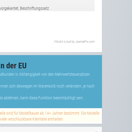
 vorgekantet, Beschriftungssatz
VMuikit
is built by
JoomlaPro.com
n der EU
Endkunden in Abhängigkeit von den Mehrwertsteuersätzen
können sich deswegen im Warenkorb noch verändern, je nach
s ablehnen, kann diese Funktion beeinträchtigt sein.
teile sind für Modellbauer ab 14+ Jahren bestimmt. Die Modelle
ele verschluckbare Kleinteile enthalten.