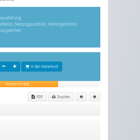
zausführung:
lteil(e), Messinggussteil(e), Messingätzteil(e)
kungseinheit:
In den Warenkorb
Produkt vorrätig
PDF
Drucken