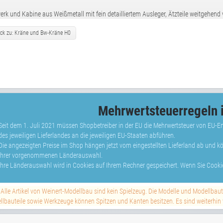
rk und Kabine aus Weißmetall mit fein detailliertem Ausleger, Ätzteile weitgehend
ck zu: Kräne und Bw-Kräne H0
Mehrwertsteuerregeln i
Seit dem 1. Juli 2021 müssen Shopbetreiber in der EU die Mehrwertsteuer von EU-
des jeweiligen Lieferlandes an die jeweiligen EU-Staaten abführen.
Die angezeigten Preise im Shop hängen jetzt vom eingestellten Lieferland ab und 
Ihrer vorgenommenen Länderauswahl.
Ihre Länderauswahl wird in Cookies auf Ihrem Rechner gespeichert. Wenn Sie Cookie
Alle Artikel von Weinert-Modellbau sind kein Spielzeug. Die Modelle und Modellbau
lbauteile sowie Werkzeuge können Spitzen und Kanten besitzen. Es sind weiterhin vi