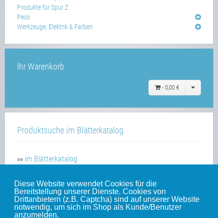
Produkte für Spur Z
Peco
Werkzeuge, Elektrik & Farben
Ihr Warenkorb
-
0,00 €
Produktsuche im Blätterkatalog
»»
im Blätterkatalog
Diese Website verwendet Cookies für die
Bereitstellung unserer Dienste. Cookies von
Unsere weiteren Websites
Drittanbietern (z.B. Captcha) sind auf unserer Website
notwendig, um sich im Shop als Kunde/Benutzer
anzumelden.