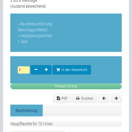
2 bis 4 Werktage.
(Ausland abweichend)
» Bauteileausführung:
Messinggussteil(e)
» Verpackungseinheit:
1 Satz
In den Warenkorb
Produkt vorrätig
PDF
Drucken
Beschreibung
Hauptflasche für 75 t Kran