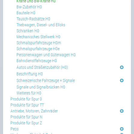
Kräne und Bw-Kräne H0
Bw-Zubehör H0
Bauteile H0
Tausch-Radsätze H0
Triebwagen, Diesel- und Elloks
Schranken H0
Mechanisches Stellwerk H0
Schmalspurfahrzeuge H0m
Schmalspurfahrzeuge H0e
Personenwagen und Güterwagen H0
Bahndienstfahrzeuge H0
Autos und Straßenzubehör (H0)
Beschriftung H0
Schweizerische Fahrzeuge + Signale
Signale und Signalbrücken H0
Weiteres für H0
Produkte für Spur 0
Produkte für Spur TT
Antriebe, Motoren, Zahnräder
Produkte für Spur N
Produkte für Spur Z
Peco