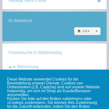
Werkzeuge, Elektrik & Farben
Ihr Warenkorb
-
0,00 €
Produktsuche im Blätterkatalog
»»
im Blätterkatalog
Diese Website verwendet Cookies für die
Bereitstellung unserer Dienste. Cookies von
Unsere weiteren Websites
Drittanbietern (z.B. Captcha) sind auf unserer Website
notwendig, um sich im Shop als Kunde/Benutzer
anzumelden.
Klicken Sie bitte auf den Button »ablehnen« oder
Weinert-Blog
»Cookies zustimmen«. Sie können Ihre Zustimmung
für die Zukunft widerrufen, indem Sie den Button
mein Gleis