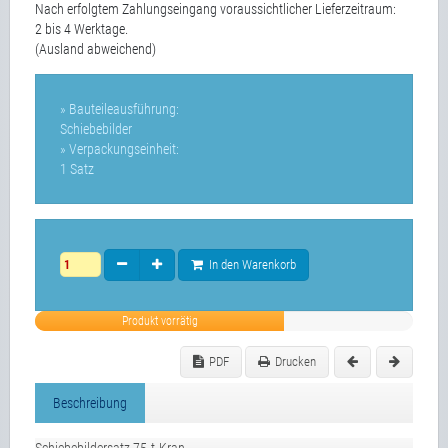
Nach erfolgtem Zahlungseingang voraussichtlicher Lieferzeitraum:
2 bis 4 Werktage.
(Ausland abweichend)
» Bauteileausführung:
Schiebebilder
» Verpackungseinheit:
1 Satz
In den Warenkorb
Produkt vorrätig
PDF
Drucken
Beschreibung
Schiebebildersatz 75-t-Kran