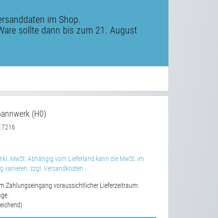
ersanddaten im Shop.
Ware sollte dann bis zum 21. August
annwerk (H0)
7216
:
nkl. MwSt. Abhängig vom Lieferland kann die MwSt. im
 variieren; zzgl. Versandkosten
m Zahlungseingang voraussichtlicher Lieferzeitraum:
age.
eichend)