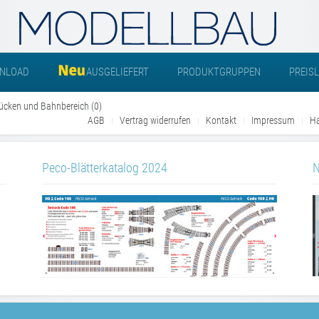
NLOAD
AUSGELIEFERT
PRODUKTGRUPPEN
PREIS
Brücken und Bahnbereich (0)
AGB
Vertrag widerrufen
Kontakt
Impressum
Ha
Peco-Blätterkatalog 2024
N