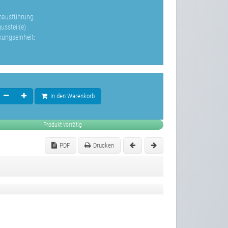
leausführung:
ussteil(e)
kungseinheit:
In den Warenkorb
Produkt vorrätig
PDF
Drucken