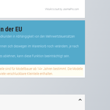
VMuikit
is built by
JoomlaPro.com
n der EU
Endkunden in Abhängigkeit von den Mehrwertsteuersätzen
können sich deswegen im Warenkorb noch verändern, je nach
s ablehnen, kann diese Funktion beeinträchtigt sein.
teile sind für Modellbauer ab 14+ Jahren bestimmt. Die Modelle
ele verschluckbare Kleinteile enthalten.