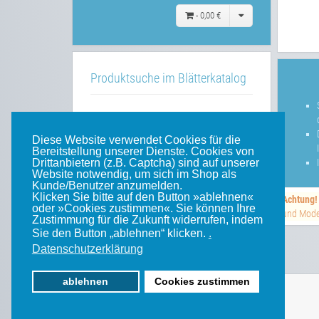
-
0,00 €
Produktsuche im Blätterkatalog
»»
im Blätterkatalog
Diese Website verwendet Cookies für die
Bereitstellung unserer Dienste. Cookies von
Drittanbietern (z.B. Captcha) sind auf unserer
Website notwendig, um sich im Shop als
Unsere weiteren Websites
Kunde/Benutzer anzumelden.
Klicken Sie bitte auf den Button »ablehnen«
Achtung!
oder »Cookies zustimmen«. Sie können Ihre
und Model
Weinert-Blog
Zustimmung für die Zukunft widerrufen, indem
Sie den Button „ablehnen“ klicken.
.
mein Gleis
Datenschutzerklärung
ablehnen
Cookies zustimmen