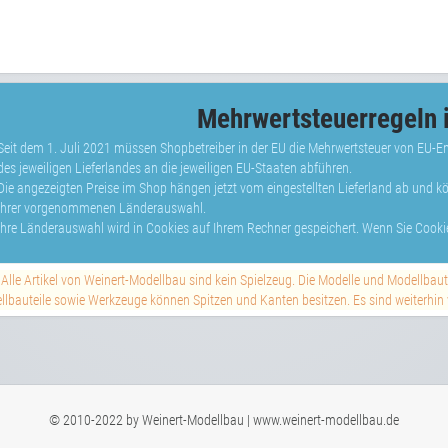
Mehrwertsteuerregeln i
Seit dem 1. Juli 2021 müssen Shopbetreiber in der EU die Mehrwertsteuer von EU-
des jeweiligen Lieferlandes an die jeweiligen EU-Staaten abführen.
Die angezeigten Preise im Shop hängen jetzt vom eingestellten Lieferland ab und 
Ihrer vorgenommenen Länderauswahl.
Ihre Länderauswahl wird in Cookies auf Ihrem Rechner gespeichert. Wenn Sie Cookie
Alle Artikel von Weinert-Modellbau sind kein Spielzeug. Die Modelle und Modellbau
lbauteile sowie Werkzeuge können Spitzen und Kanten besitzen. Es sind weiterhin vi
© 2010-2022 by Weinert-Modellbau | www.weinert-modellbau.de