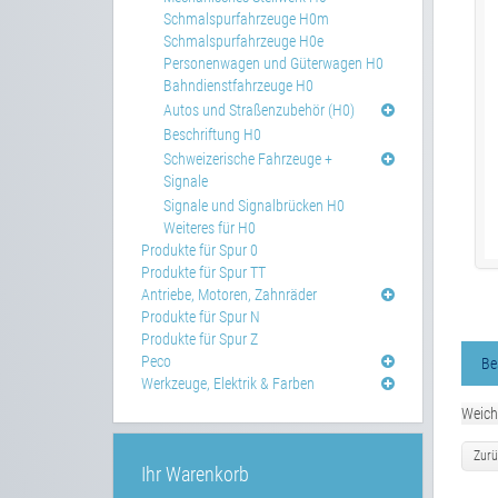
Schmalspurfahrzeuge H0m
Schmalspurfahrzeuge H0e
Personenwagen und Güterwagen H0
Bahndienstfahrzeuge H0
Autos und Straßenzubehör (H0)
Beschriftung H0
Schweizerische Fahrzeuge +
Signale
Signale und Signalbrücken H0
Weiteres für H0
Produkte für Spur 0
Produkte für Spur TT
Antriebe, Motoren, Zahnräder
Produkte für Spur N
Produkte für Spur Z
Peco
Be
Werkzeuge, Elektrik & Farben
Weich
Zurü
Ihr Warenkorb