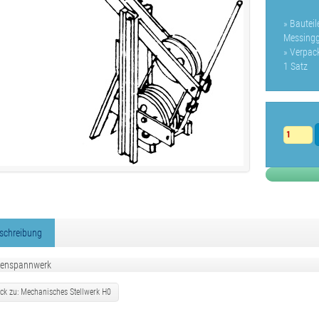
» Bautei
Messingg
» Verpac
1 Satz
schreibung
enspannwerk
ck zu: Mechanisches Stellwerk H0