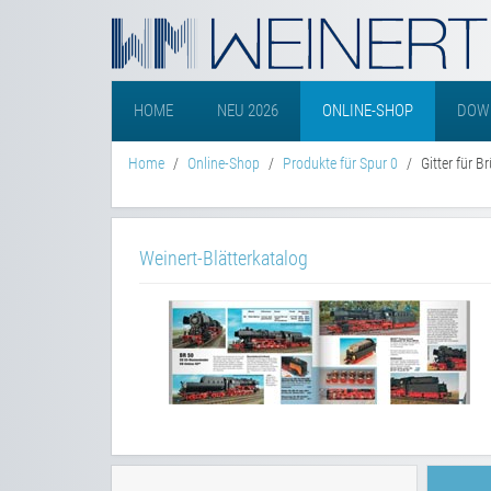
HOME
NEU 2026
ONLINE-SHOP
DOW
Home
Online-Shop
Produkte für Spur 0
Gitter für 
Weinert-Blätterkatalog