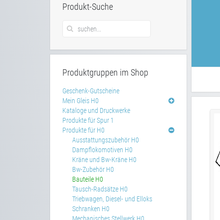
Produkt-Suche
Produktgruppen im Shop
Geschenk-Gutscheine
Mein Gleis H0
Kataloge und Druckwerke
Produkte für Spur 1
Produkte für H0
Ausstattungszubehör H0
Dampflokomotiven H0
Kräne und Bw-Kräne H0
Bw-Zubehör H0
Bauteile H0
Tausch-Radsätze H0
Triebwagen, Diesel- und Elloks
Schranken H0
Mechanisches Stellwerk H0