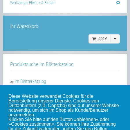
Werkzeuge, Elektrik & Farben
Ihr Warenkorb
-
0,00 €
Produktsuche im Blätterkatalog
»»
im Blätterkatalog
Diese Website verwendet Cookies für die
Bereitstellung unserer Dienste. Cookies von
Unsere weiteren Websites
Drittanbietern (z.B. Captcha) sind auf unserer Website
notwendig, um sich im Shop als Kunde/Benutzer
anzumelden.
Klicken Sie bitte auf den Button »ablehnen« oder
Weinert-Blog
»Cookies zustimmen«. Sie können Ihre Zustimmung
für die Zukunft widerrufen, indem Sie den Button
mein Gleis