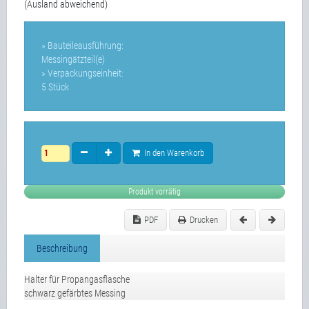
(Ausland abweichend)
» Bauteileausführung:
Messingätzteil(e)
» Verpackungseinheit:
5 Stück
In den Warenkorb
Produkt vorrätig
PDF
Drucken
Beschreibung
Halter für Propangasflasche
schwarz gefärbtes Messing