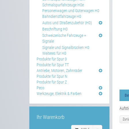
Schmalspurfahrzeuge H0e
Personenwagen und Güterwagen H0
Bahndienstfahrzeuge H0
Autos und Straßenzubehör (H0)
Beschriftung H0
Schweizerische Fahrzeuge +
Signale
Signale und Signalbrücken H0
Weiteres für H0
Produkte für Spur 0
Produkte für Spur TT
Antriebe, Motoren, Zahnräder
Produkte für Spur N
Produkte für Spur Z
Peco
Werkzeuge, Elektrik & Farben
Be
Aufst
Ihr Warenkorb
Zurü