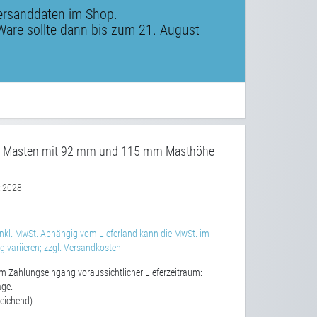
ersanddaten im Shop.
Ware sollte dann bis zum 21. August
ür Masten mit 92 mm und 115 mm Masthöhe
2028
:
nkl. MwSt. Abhängig vom Lieferland kann die MwSt. im
 variieren; zzgl. Versandkosten
m Zahlungseingang voraussichtlicher Lieferzeitraum:
age.
eichend)