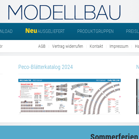
NLOAD
AUSGELIEFERT
PRODUKTGRUPPEN
PREIS
ör
AGB
Vertrag widerrufen
Kontakt
Impressum
Ha
Peco-Blätterkatalog 2024
N
Sommerferien