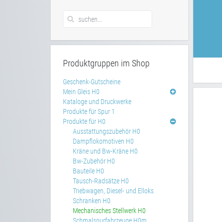
Produktgruppen im Shop
Geschenk-Gutscheine
Mein Gleis H0
Kataloge und Druckwerke
Produkte für Spur 1
Produkte für H0
Ausstattungszubehör H0
Dampflokomotiven H0
Kräne und Bw-Kräne H0
Bw-Zubehör H0
Bauteile H0
Tausch-Radsätze H0
Triebwagen, Diesel- und Elloks
Schranken H0
Mechanisches Stellwerk H0
Schmalspurfahrzeuge H0m