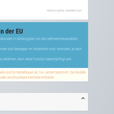
VMuikit
is built by
JoomlaPro.com
n der EU
Endkunden in Abhängigkeit von den Mehrwertsteuersätzen
können sich deswegen im Warenkorb noch verändern, je nach
s ablehnen, kann diese Funktion beeinträchtigt sein.
teile sind für Modellbauer ab 14+ Jahren bestimmt. Die Modelle
ele verschluckbare Kleinteile enthalten.