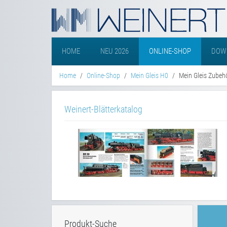
HOME
NEU 2026
ONLINE-SHOP
DOW
Home
Online-Shop
Mein Gleis H0
Mein Gleis Zubeh
Weinert-Blätterkatalog
Produkt-Suche