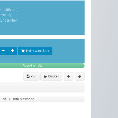
leausführung:
zteil(e)
kungseinheit:
In den Warenkorb
Produkt vorrätig
PDF
Drucken
 92 und 115 mm Masthöhe