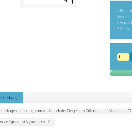
» Bautei
Messingät
» Verpac
2 Stück
schreibung
iegssteigen, superfein, zum Austausch der Steigen am Gittermast für Masten mit
ck zu: Signale und Signalbrücken H0