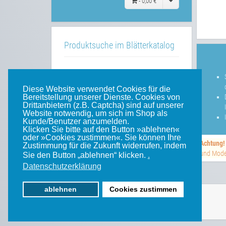
-
0,00 €
Produktsuche im Blätterkatalog
»»
im Blätterkatalog
Diese Website verwendet Cookies für die
Bereitstellung unserer Dienste. Cookies von
Drittanbietern (z.B. Captcha) sind auf unserer
Website notwendig, um sich im Shop als
Unsere weiteren Websites
Kunde/Benutzer anzumelden.
Klicken Sie bitte auf den Button »ablehnen«
oder »Cookies zustimmen«. Sie können Ihre
Achtung!
Weinert-Blog
Zustimmung für die Zukunft widerrufen, indem
und Model
Sie den Button „ablehnen“ klicken.
.
mein Gleis
Datenschutzerklärung
ablehnen
Cookies zustimmen