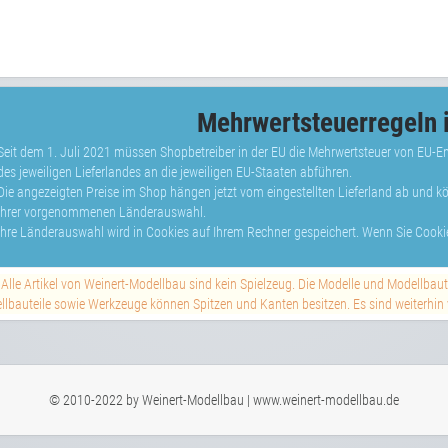
Mehrwertsteuerregeln i
Seit dem 1. Juli 2021 müssen Shopbetreiber in der EU die Mehrwertsteuer von EU-
des jeweiligen Lieferlandes an die jeweiligen EU-Staaten abführen.
Die angezeigten Preise im Shop hängen jetzt vom eingestellten Lieferland ab und 
Ihrer vorgenommenen Länderauswahl.
Ihre Länderauswahl wird in Cookies auf Ihrem Rechner gespeichert. Wenn Sie Cookie
Alle Artikel von Weinert-Modellbau sind kein Spielzeug. Die Modelle und Modellbau
lbauteile sowie Werkzeuge können Spitzen und Kanten besitzen. Es sind weiterhin vi
© 2010-2022 by Weinert-Modellbau | www.weinert-modellbau.de