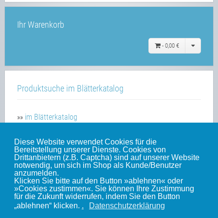
Ihr Warenkorb
-
0,00 €
Produktsuche im Blätterkatalog
»»
im Blätterkatalog
Diese Website verwendet Cookies für die
Bereitstellung unserer Dienste. Cookies von
Unsere weiteren Websites
Drittanbietern (z.B. Captcha) sind auf unserer Website
notwendig, um sich im Shop als Kunde/Benutzer
anzumelden.
Klicken Sie bitte auf den Button »ablehnen« oder
Weinert-Blog
»Cookies zustimmen«. Sie können Ihre Zustimmung
für die Zukunft widerrufen, indem Sie den Button
mein Gleis
„ablehnen“ klicken.
.
Datenschutzerklärung