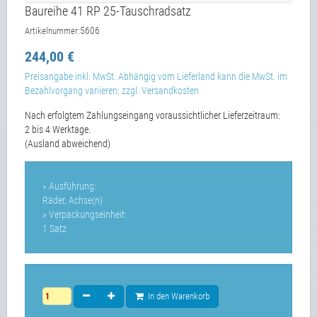
Baureihe 41 RP 25-Tauschradsatz
5606
Artikelnummer:
244,00 €
Preisangabe inkl. MwSt. Abhängig vom Lieferland kann die MwSt. im
Bezahlvorgang variieren; zzgl. Versandkosten
Nach erfolgtem Zahlungseingang voraussichtlicher Lieferzeitraum:
2 bis 4 Werktage.
(Ausland abweichend)
» Ausführung:
Räder, Achse(n)
» Verpackungseinheit:
1 Satz
In den Warenkorb