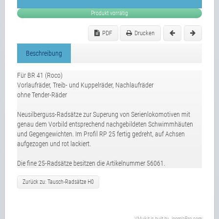
Produkt vorrätig
PDF
Drucken
Beschreibung
Für BR 41 (Roco)
Vorlaufräder, Treib- und Kuppelräder, Nachlaufräder
ohne Tender-Räder
Neusilberguss-Radsätze zur Superung von Serienlokomotiven mit
genau dem Vorbild entsprechend nachgebildeten Schwimmhäuten
und Gegengewichten. Im Profil RP 25 fertig gedreht, auf Achsen
aufgezogen und rot lackiert.
Die fine 25-Radsätze besitzen die Artikelnummer 56061.
Zurück zu: Tausch-Radsätze H0
VMuikit
is built by
JoomlaPro.com