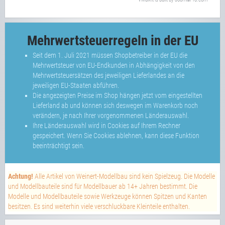
Mehrwertsteuerregeln in der EU
Seit dem 1. Juli 2021 müssen Shopbetreiber in der EU die
Mehrwertsteuer von EU-Endkunden in Abhängigkeit von den
Mehrwertsteuersätzen des jeweiligen Lieferlandes an die
jeweiligen EU-Staaten abführen.
Die angezeigten Preise im Shop hängen jetzt vom eingestellten
Lieferland ab und können sich deswegen im Warenkorb noch
verändern, je nach Ihrer vorgenommenen Länderauswahl.
Ihre Länderauswahl wird in Cookies auf Ihrem Rechner
gespeichert. Wenn Sie Cookies ablehnen, kann diese Funktion
beeinträchtigt sein.
Achtung!
Alle Artikel von Weinert-Modellbau sind kein Spielzeug. Die Modelle
und Modellbauteile sind für Modellbauer ab 14+ Jahren bestimmt. Die
Modelle und Modellbauteile sowie Werkzeuge können Spitzen und Kanten
besitzen. Es sind weiterhin viele verschluckbare Kleinteile enthalten.