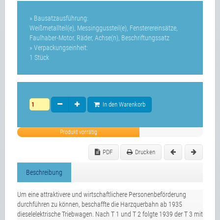
» Bausatzausführung:
Weißmetallteil(e), Messinggussteil(e), Fensterereinsätze,
Faulhaber-Motor, Räder, Achse(n), Beschriftungssatz
» Verpackungseinheit:
1 Stück
In den Warenkorb
Produkt vorrätig
PDF
Drucken
Beschreibung
Um eine attraktivere und wirtschaftlichere Personenbeförderung
durchführen zu können, beschaffte die Harzquerbahn ab 1935
dieselelektrische Triebwagen. Nach T 1 und T 2 folgte 1939 der T 3 mit