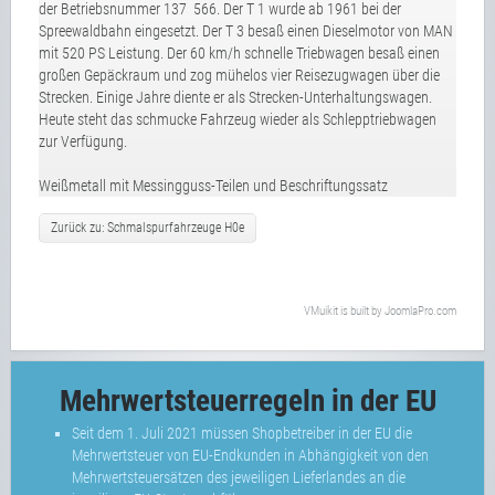
der Betriebsnummer 137 566. Der T 1 wurde ab 1961 bei der
Spreewaldbahn eingesetzt. Der T 3 besaß einen Dieselmotor von MAN
mit 520 PS Leistung. Der 60 km/h schnelle Triebwagen besaß einen
großen Gepäckraum und zog mühelos vier Reisezugwagen über die
Strecken. Einige Jahre diente er als Strecken-Unterhaltungswagen.
Heute steht das schmucke Fahrzeug wieder als Schlepptriebwagen
zur Verfügung.
Weißmetall mit Messingguss-Teilen und Beschriftungssatz
Zurück zu: Schmalspurfahrzeuge H0e
VMuikit
is built by
JoomlaPro.com
Mehrwertsteuerregeln in der EU
Seit dem 1. Juli 2021 müssen Shopbetreiber in der EU die
Mehrwertsteuer von EU-Endkunden in Abhängigkeit von den
Mehrwertsteuersätzen des jeweiligen Lieferlandes an die