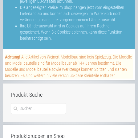
jeweiligen EU-Staaten abführen.
Die angezeigten Preise im Shop hängen jetzt vom eingestellten
Lieferland ab und können sich deswegen im Warenkorb noch
verändern, je nach Ihrer vorgenommenen Länderauswahl.
Ihre Länderauswahl wird in Cookies auf Ihrem Rechner
gespeichert. Wenn Sie Cookies ablehnen, kann diese Funktion
beeinträchtigt sein.
Achtung!
Alle Artikel von Weinert-Modellbau sind kein Spielzeug. Die Modelle
und Modellbauteile sind für Modellbauer ab 14+ Jahren bestimmt. Die
Modelle und Modellbauteile sowie Werkzeuge können Spitzen und Kanten
besitzen. Es sind weiterhin viele verschluckbare Kleinteile enthalten.
Produkt-Suche
Produktgruppen im Shop