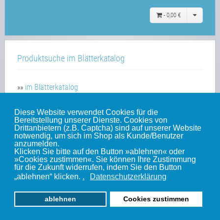
-
0,00 €
Produktsuche im Blätterkatalog
»»
im Blätterkatalog
Diese Website verwendet Cookies für die
Bereitstellung unserer Dienste. Cookies von
Unsere weiteren Websites
Drittanbietern (z.B. Captcha) sind auf unserer Website
notwendig, um sich im Shop als Kunde/Benutzer
anzumelden.
Klicken Sie bitte auf den Button »ablehnen« oder
Weinert-Blog
»Cookies zustimmen«. Sie können Ihre Zustimmung
für die Zukunft widerrufen, indem Sie den Button
mein Gleis
„ablehnen“ klicken.
.
Datenschutzerklärung
ablehnen
Cookies zustimmen
© 2010-2022 by Weinert-Modellbau | www.weinert-modellbau.de