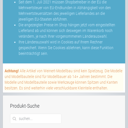
Seit dem 1. Juli 2021 müssen Shopbetreiber in der EU die
Mehrwertsteuer von EU-Endkunden in Abhängigkeit von den
Mehrwertsteuersätzen des jeweiligen Lieferlandes an die
jeweiligen EU-Staaten abführen.
Die angezeigten Preise im Shop hängen jetzt vom eingestellten
Lieferland ab und können sich deswegen im Warenkorb noch
verändern, je nach Ihrer vorgenommenen Länderauswahl.
Ihre Länderauswahl wird in Cookies auf Ihrem Rechner
gespeichert. Wenn Sie Cookies ablehnen, kann diese Funktion
beeinträchtigt sein.
Achtung!
Alle Artikel von Weinert-Modellbau sind kein Spielzeug. Die Modelle
und Modellbauteile sind für Modellbauer ab 14+ Jahren bestimmt. Die
Modelle und Modellbauteile sowie Werkzeuge können Spitzen und Kanten
besitzen. Es sind weiterhin viele verschluckbare Kleinteile enthalten.
Produkt-Suche