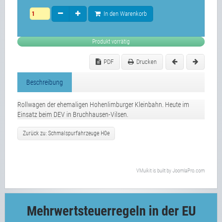
In den Warenkorb
Produkt vorrätig
PDF
Drucken
Beschreibung
Rollwagen der ehemaligen Hohenlimburger Kleinbahn. Heute im
Einsatz beim DEV in Bruchhausen-Vilsen.
Zurück zu: Schmalspurfahrzeuge H0e
VMuikit
is built by
JoomlaPro.com
Mehrwertsteuerregeln in der EU