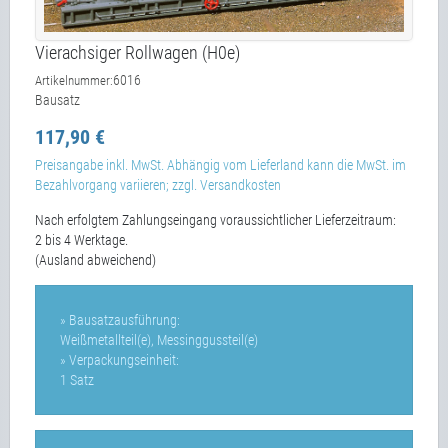
Vierachsiger Rollwagen (H0e)
6016
Artikelnummer:
Bausatz
117,90 €
Preisangabe inkl. MwSt. Abhängig vom Lieferland kann die MwSt. im
Bezahlvorgang variieren; zzgl. Versandkosten
Nach erfolgtem Zahlungseingang voraussichtlicher Lieferzeitraum:
2 bis 4 Werktage.
(Ausland abweichend)
» Bausatzausführung:
Weißmetallteil(e), Messinggussteil(e)
» Verpackungseinheit:
1 Satz