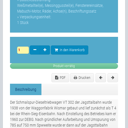
Weißmetallteil(e), Messinggussteil(e), Fensterereinsätze,
Mabuchi-Motor, Räder, Achse(n), Beschriftungssatz
» Verpackungseinheit:
1 Stück
In den Warenkorb
Produkt vorrätig
PDF
Drucken
Beschreibung
Der Schmalspur-Dieseltriebwagen VT 302 der Jagsttalbahn wurde
1938 von der Waggonfabrik Wismar gebaut und lief zunächst als T 4
bei der Rhein-Sieg-Eisenbahn. Nach Einstellung des Betriebes kam er
1960 zur DEBG. Nach gründlicher Aufarbeitung und Umspurung von
785 auf 750 mm Spwweite wurde er dann auf der Jagsttalbahn