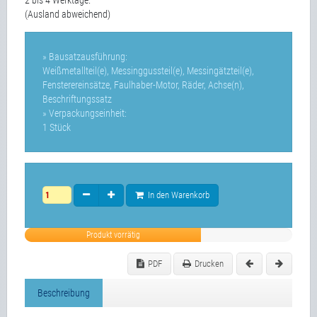
(Ausland abweichend)
» Bausatzausführung:
Weißmetallteil(e), Messinggussteil(e), Messingätzteil(e),
Fensterereinsätze, Faulhaber-Motor, Räder, Achse(n),
Beschriftungssatz
» Verpackungseinheit:
1 Stück
In den Warenkorb
Produkt vorrätig
PDF
Drucken
Beschreibung