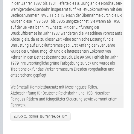
In den Jahren 1897 bis 1901 lieferte die Fa. Jung an die Nordhausen-
Wernigeroder-Eisenbahn insgesamt fünf Mallet-Lokomotiven mit den
Betriebsnummern NWE 11 bis 15. Nach der Übernahme durch die DR
wurden diese in 99 5901 bis 5905 umgezeichnet. Sie waren ab 1956
auf der Selketalbahn im Einsatz. Mit der Einführung der
Druckluftbremse im Jahr 1987 wanderten die Maschinen vorerst aufs
Abstellgleis, da es zu dieser Zeit keine technische Lösung für die
Umrüstung auf Druckluftbremse gab. Erst Anfang der 90er Jahre
wurde der Umbau möglich und die interessanten Lokomotiven
kehrten in den Betriebsbestand zurück. Die 99 5901 erhielt im Jahr
1979 ihre ursprüngliche grüne Farbgebung zurück und wurde als
Traditionslok für das Verkehrsmuseum Dresden vorgehalten und
entsprechend gepflegt.
Weißmetall-Komplettbausatz mit Messingguss-Teilen,
Ätzbeschriftung für Deutsche Reichsbahn und HSB, Neusilber-
Feinguss-Rädern und feingeätzter Steuerung sowie vormontiertem
Fahrwerk.
Zurück zu: Schmalspurfahrzeuge H0m