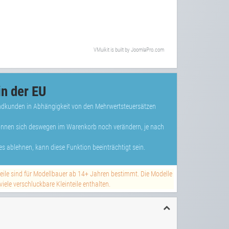
VMuikit
is built by
JoomlaPro.com
n der EU
Endkunden in Abhängigkeit von den Mehrwertsteuersätzen
können sich deswegen im Warenkorb noch verändern, je nach
s ablehnen, kann diese Funktion beeinträchtigt sein.
teile sind für Modellbauer ab 14+ Jahren bestimmt. Die Modelle
ele verschluckbare Kleinteile enthalten.