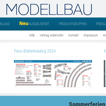
NLOAD
AUSGELIEFERT
PRODUKTGRUPPEN
PREIS
AGB
Vertrag widerrufen
Kontakt
Impressum
Ha
Peco-Blätterkatalog 2024
N
Sommerferien