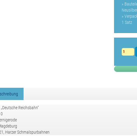
» Bautei
Neusilber
» Verpac
1 Satz
schreibung
d „Deutsche Reichsbahn“
10
rnigerode
Magdeburg
1, Harzer Schmalspurbahnen