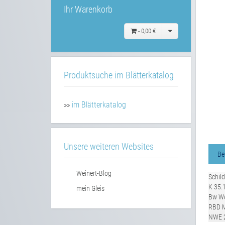
Ihr Warenkorb
-
0,00 €
Produktsuche im Blätterkatalog
»»
im Blätterkatalog
Unsere weiteren Websites
Be
Weinert-Blog
Schil
K 35.
mein Gleis
Bw We
RBD 
NWE 2