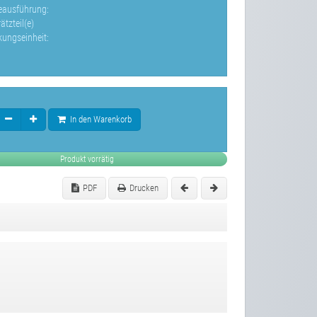
leausführung:
ätzteil(e)
kungseinheit:
In den Warenkorb
Produkt vorrätig
PDF
Drucken