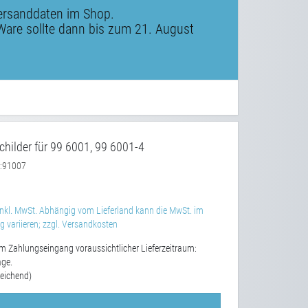
ersanddaten im Shop.
Ware sollte dann bis zum 21. August
childer für 99 6001, 99 6001-4
91007
:
nkl. MwSt. Abhängig vom Lieferland kann die MwSt. im
 variieren; zzgl. Versandkosten
m Zahlungseingang voraussichtlicher Lieferzeitraum:
age.
eichend)