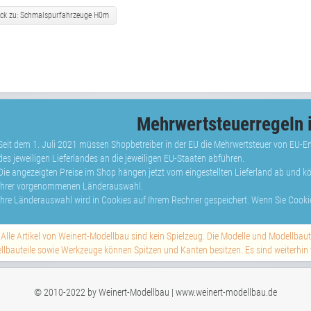
ck zu: Schmalspurfahrzeuge H0m
Mehrwertsteuerregeln i
Seit dem 1. Juli 2021 müssen Shopbetreiber in der EU die Mehrwertsteuer von EU-
des jeweiligen Lieferlandes an die jeweiligen EU-Staaten abführen.
Die angezeigten Preise im Shop hängen jetzt vom eingestellten Lieferland ab und 
Ihrer vorgenommenen Länderauswahl.
Ihre Länderauswahl wird in Cookies auf Ihrem Rechner gespeichert. Wenn Sie Cookie
Alle Artikel von Weinert-Modellbau sind kein Spielzeug. Die Modelle und Modellbau
lbauteile sowie Werkzeuge können Spitzen und Kanten besitzen. Es sind weiterhin vi
© 2010-2022 by Weinert-Modellbau | www.weinert-modellbau.de