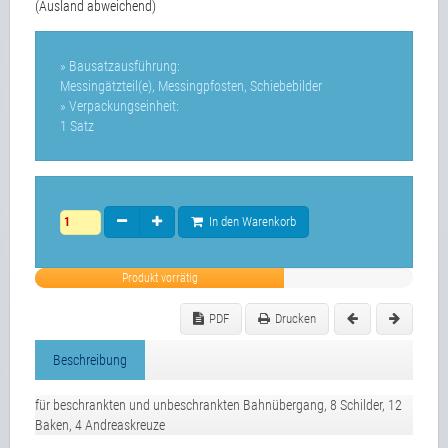
(Ausland abweichend)
» Bausatzausführung:
Messingätzteil(e), Messingpfosten, Schiebebilder
» Verpackungseinheit:
1 Satz
In den Warenkorb
Produkt vorrätig
PDF
Drucken
Beschreibung
für beschrankten und unbeschrankten Bahnübergang, 8 Schilder, 12
Baken, 4 Andreaskreuze