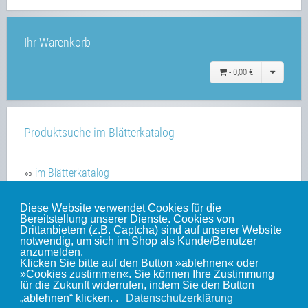
Ihr Warenkorb
-
0,00 €
Produktsuche im Blätterkatalog
»»
im Blätterkatalog
Diese Website verwendet Cookies für die
Bereitstellung unserer Dienste. Cookies von
Unsere weiteren Websites
Drittanbietern (z.B. Captcha) sind auf unserer Website
notwendig, um sich im Shop als Kunde/Benutzer
anzumelden.
Klicken Sie bitte auf den Button »ablehnen« oder
Weinert-Blog
»Cookies zustimmen«. Sie können Ihre Zustimmung
für die Zukunft widerrufen, indem Sie den Button
mein Gleis
„ablehnen“ klicken.
.
Datenschutzerklärung