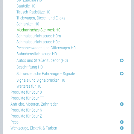
Bw-Zubehör H0
Bauteile H0
Tausch-Radsätze H0
Triebwagen, Diesel- und Elloks
Schranken H0
Mechanisches Stellwerk H0
Schmalspurfahrzeuge H0m
Schmalspurfahrzeuge H0e
Personenwagen und Güterwagen H0
Bahndienstfahrzeuge H0
Autos und Straßenzubehör (H0)
Beschriftung H0
Schweizerische Fahrzeuge + Signale
Signale und Signalbrücken H0
Weiteres für H0
Produkte für Spur 0
Produkte für Spur TT
Antriebe, Motoren, Zahnräder
Produkte für Spur N
Produkte für Spur Z
Peco
Werkzeuge, Elektrik & Farben