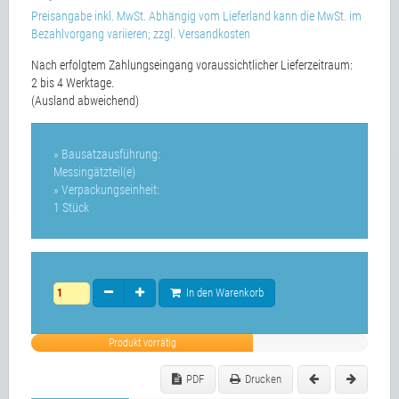
Preisangabe inkl. MwSt. Abhängig vom Lieferland kann die MwSt. im
Bezahlvorgang variieren; zzgl. Versandkosten
Nach erfolgtem Zahlungseingang voraussichtlicher Lieferzeitraum:
2 bis 4 Werktage.
(Ausland abweichend)
» Bausatzausführung:
Messingätzteil(e)
» Verpackungseinheit:
1 Stück
In den Warenkorb
Produkt vorrätig
PDF
Drucken