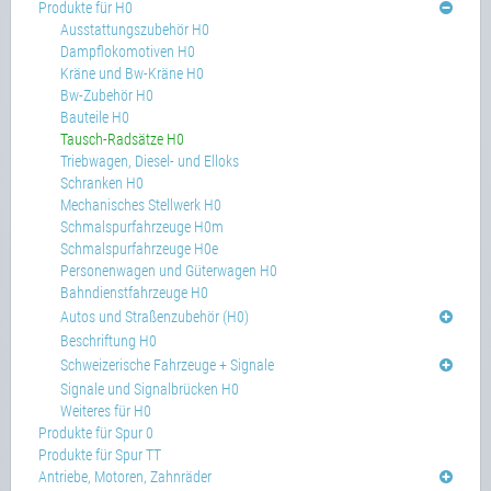
Produkte für H0
Ausstattungszubehör H0
Dampflokomotiven H0
Kräne und Bw-Kräne H0
Bw-Zubehör H0
Bauteile H0
Tausch-Radsätze H0
Triebwagen, Diesel- und Elloks
Schranken H0
Mechanisches Stellwerk H0
Schmalspurfahrzeuge H0m
Schmalspurfahrzeuge H0e
Personenwagen und Güterwagen H0
Bahndienstfahrzeuge H0
Autos und Straßenzubehör (H0)
Beschriftung H0
Schweizerische Fahrzeuge + Signale
Signale und Signalbrücken H0
Weiteres für H0
Produkte für Spur 0
Produkte für Spur TT
Antriebe, Motoren, Zahnräder