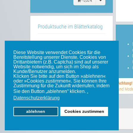
-
0,00 €
Produktsuche im Blätterkatalog
»»
im Blätterkatalog
Diese Website verwendet Cookies für die
Bereitstellung unserer Dienste. Cookies von
Drittanbietern (z.B. Captcha) sind auf unserer
Website notwendig, um sich im Shop als
Unsere weiteren Websites
Kunde/Benutzer anzumelden.
Klicken Sie bitte auf den Button »ablehnen«
oder »Cookies zustimmen«. Sie können Ihre
Achtung!
Weinert-Blog
Zustimmung für die Zukunft widerrufen, indem
und Model
Sie den Button „ablehnen“ klicken.
.
mein Gleis
Datenschutzerklärung
ablehnen
Cookies zustimmen