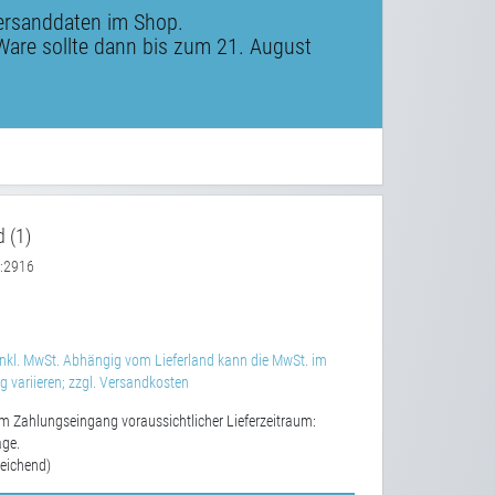
ersanddaten im Shop.
Ware sollte dann bis zum 21. August
 (1)
2916
:
nkl. MwSt. Abhängig vom Lieferland kann die MwSt. im
 variieren; zzgl. Versandkosten
m Zahlungseingang voraussichtlicher Lieferzeitraum:
age.
eichend)