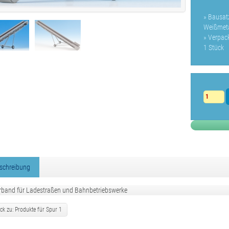
» Bausat
Weißmetal
» Verpac
1 Stück
schreibung
rband für Ladestraßen und Bahnbetriebswerke
ck zu: Produkte für Spur 1