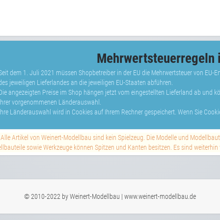
Mehrwertsteuerregeln i
Seit dem 1. Juli 2021 müssen Shopbetreiber in der EU die Mehrwertsteuer von EU-
des jeweiligen Lieferlandes an die jeweiligen EU-Staaten abführen.
Die angezeigten Preise im Shop hängen jetzt vom eingestellten Lieferland ab und 
Ihrer vorgenommenen Länderauswahl.
Ihre Länderauswahl wird in Cookies auf Ihrem Rechner gespeichert. Wenn Sie Cookie
Alle Artikel von Weinert-Modellbau sind kein Spielzeug. Die Modelle und Modellbau
lbauteile sowie Werkzeuge können Spitzen und Kanten besitzen. Es sind weiterhin vi
© 2010-2022 by Weinert-Modellbau | www.weinert-modellbau.de