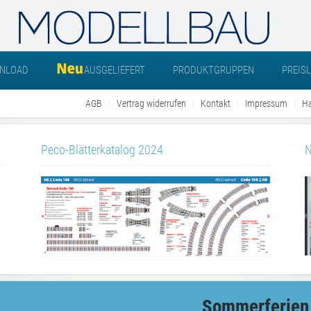
NLOAD
AUSGELIEFERT
PRODUKTGRUPPEN
PREIS
AGB
Vertrag widerrufen
Kontakt
Impressum
Ha
Peco-Blätterkatalog 2024
N
Sommerferien