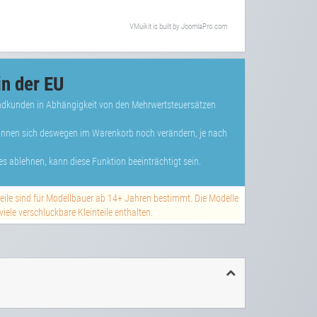
VMuikit
is built by
JoomlaPro.com
n der EU
Endkunden in Abhängigkeit von den Mehrwertsteuersätzen
können sich deswegen im Warenkorb noch verändern, je nach
s ablehnen, kann diese Funktion beeinträchtigt sein.
teile sind für Modellbauer ab 14+ Jahren bestimmt. Die Modelle
ele verschluckbare Kleinteile enthalten.