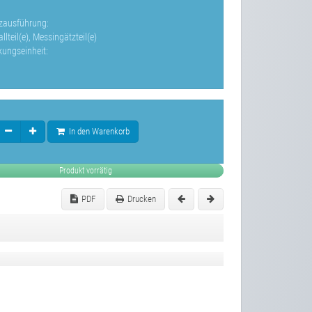
zausführung:
lteil(e), Messingätzteil(e)
kungseinheit:
In den Warenkorb
Produkt vorrätig
PDF
Drucken