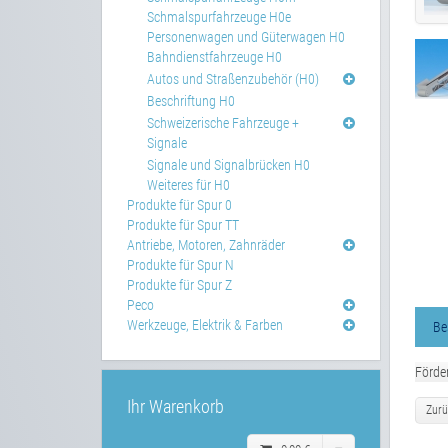
Schmalspurfahrzeuge H0e
Personenwagen und Güterwagen H0
Bahndienstfahrzeuge H0
Autos und Straßenzubehör (H0)
Beschriftung H0
Schweizerische Fahrzeuge +
Signale
Signale und Signalbrücken H0
Weiteres für H0
Produkte für Spur 0
Produkte für Spur TT
Antriebe, Motoren, Zahnräder
Produkte für Spur N
Produkte für Spur Z
Peco
Werkzeuge, Elektrik & Farben
Be
Förde
Ihr Warenkorb
Zurü