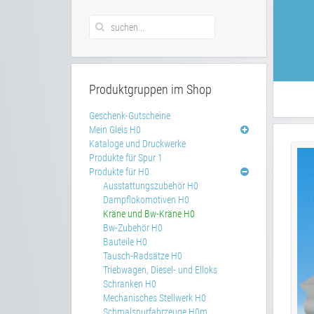
Produktgruppen im Shop
Geschenk-Gutscheine
Mein Gleis H0
Kataloge und Druckwerke
Produkte für Spur 1
Produkte für H0
Ausstattungszubehör H0
Dampflokomotiven H0
Kräne und Bw-Kräne H0
Bw-Zubehör H0
Bauteile H0
Tausch-Radsätze H0
Triebwagen, Diesel- und Elloks
Schranken H0
Mechanisches Stellwerk H0
Schmalspurfahrzeuge H0m