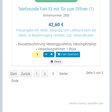
Telefonzelle FeH 53 mit Tür zum Öffnen (1)
Artikelnummer: 2953
42,60 €
Preisangabe inkl. MwSt. Abhängig vom Lieferland kann die
MwSt. im Bezahlvorgang variieren; zzgl. Versandkosten
» Bausatzausführung:
Messinggussteil(e), Messingätzteil(e)
» Verpackungseinheit:
1 Stück
In den Warenkorb
Details
Seite 3 von 3
Start
Zurück
1
2
3
Weiter
Ende
VMuikit
is built by
JoomlaPro.com