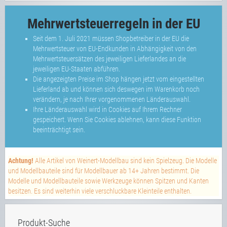
Mehrwertsteuerregeln in der EU
Seit dem 1. Juli 2021 müssen Shopbetreiber in der EU die
Mehrwertsteuer von EU-Endkunden in Abhängigkeit von den
Mehrwertsteuersätzen des jeweiligen Lieferlandes an die
jeweiligen EU-Staaten abführen.
Die angezeigten Preise im Shop hängen jetzt vom eingestellten
Lieferland ab und können sich deswegen im Warenkorb noch
verändern, je nach Ihrer vorgenommenen Länderauswahl.
Ihre Länderauswahl wird in Cookies auf Ihrem Rechner
gespeichert. Wenn Sie Cookies ablehnen, kann diese Funktion
beeinträchtigt sein.
Achtung!
Alle Artikel von Weinert-Modellbau sind kein Spielzeug. Die Modelle
und Modellbauteile sind für Modellbauer ab 14+ Jahren bestimmt. Die
Modelle und Modellbauteile sowie Werkzeuge können Spitzen und Kanten
besitzen. Es sind weiterhin viele verschluckbare Kleinteile enthalten.
Produkt-Suche