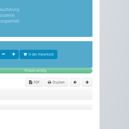
leausführung:
ussteil(e)
kungseinheit:
In den Warenkorb
Produkt vorrätig
PDF
Drucken