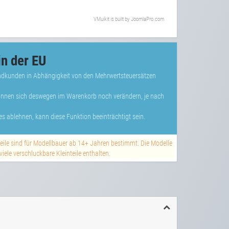
VMuikit
is built by
JoomlaPro.com
n der EU
Endkunden in Abhängigkeit von den Mehrwertsteuersätzen
können sich deswegen im Warenkorb noch verändern, je nach
s ablehnen, kann diese Funktion beeinträchtigt sein.
teile sind für Modellbauer ab 14+ Jahren bestimmt. Die Modelle
ele verschluckbare Kleinteile enthalten.