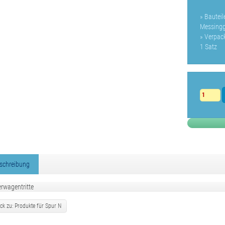
» Bautei
Messingg
» Verpac
1 Satz
schreibung
rwagentritte
ck zu: Produkte für Spur N