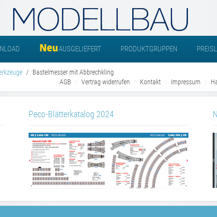
NLOAD
AUSGELIEFERT
PRODUKTGRUPPEN
PREIS
erkzeuge
Bastelmesser mit Abbrechkling
AGB
Vertrag widerrufen
Kontakt
Impressum
Ha
Peco-Blätterkatalog 2024
N