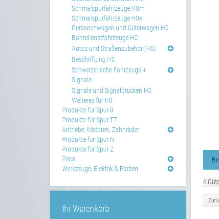
Schmalspurfahrzeuge H0m
Schmalspurfahrzeuge H0e
Personenwagen und Güterwagen H0
Bahndienstfahrzeuge H0
Autos und Straßenzubehör (H0)
Beschriftung H0
Schweizerische Fahrzeuge +
Signale
Signale und Signalbrücken H0
Weiteres für H0
Produkte für Spur 0
Produkte für Spur TT
Antriebe, Motoren, Zahnräder
Produkte für Spur N
Produkte für Spur Z
Peco
Be
Werkzeuge, Elektrik & Farben
4 Güte
Zurü
Ihr Warenkorb