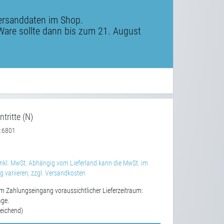
ersanddaten im Shop.
Ware sollte dann bis zum 21. August
tritte (N)
6801
:
nkl. MwSt. Abhängig vom Lieferland kann die MwSt. im
 variieren; zzgl. Versandkosten
m Zahlungseingang voraussichtlicher Lieferzeitraum:
age.
eichend)