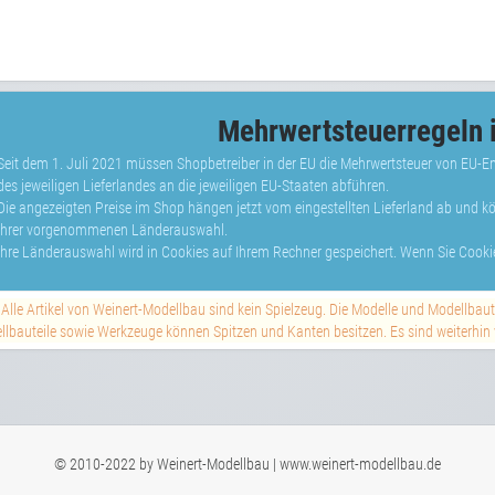
Mehrwertsteuerregeln i
Seit dem 1. Juli 2021 müssen Shopbetreiber in der EU die Mehrwertsteuer von EU-
des jeweiligen Lieferlandes an die jeweiligen EU-Staaten abführen.
Die angezeigten Preise im Shop hängen jetzt vom eingestellten Lieferland ab und 
Ihrer vorgenommenen Länderauswahl.
Ihre Länderauswahl wird in Cookies auf Ihrem Rechner gespeichert. Wenn Sie Cookie
Alle Artikel von Weinert-Modellbau sind kein Spielzeug. Die Modelle und Modellbau
lbauteile sowie Werkzeuge können Spitzen und Kanten besitzen. Es sind weiterhin vi
© 2010-2022 by Weinert-Modellbau | www.weinert-modellbau.de