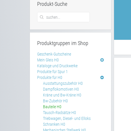
Produkt-Suche
Produktgruppen im Shop
Geschenk-Gutscheine
Mein Gleis H0
Kataloge und Druckwerke
Produkte für Spur 1
Produkte für H0
Ausstattungszubehör H0
Dampflokomotiven H0
Kräne und Bw-Kräne H0
Bw-Zubehör H0
Bauteile H0
Tausch-Radsätze H0
Triebwagen, Diesel- und Elloks
Schranken H0
Mechanisches Stellwerk H0