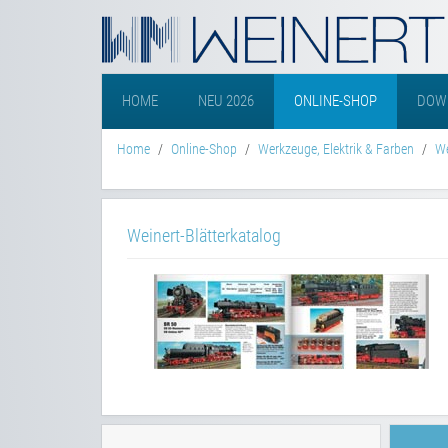
HOME
NEU 2026
ONLINE-SHOP
DOW
Home
Online-Shop
Werkzeuge, Elektrik & Farben
W
Weinert-Blätterkatalog