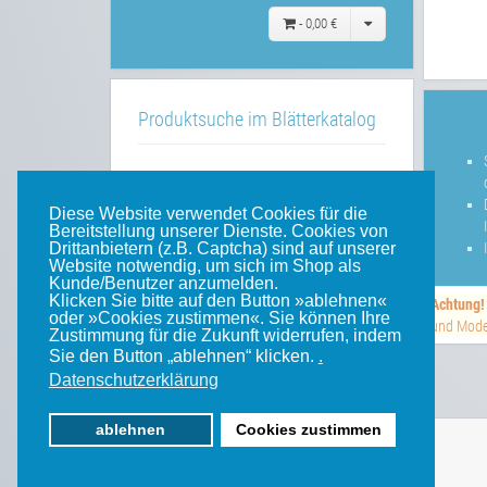
-
0,00 €
Produktsuche im Blätterkatalog
»»
im Blätterkatalog
Diese Website verwendet Cookies für die
Bereitstellung unserer Dienste. Cookies von
Drittanbietern (z.B. Captcha) sind auf unserer
Website notwendig, um sich im Shop als
Unsere weiteren Websites
Kunde/Benutzer anzumelden.
Klicken Sie bitte auf den Button »ablehnen«
Achtung!
oder »Cookies zustimmen«. Sie können Ihre
und Model
Weinert-Blog
Zustimmung für die Zukunft widerrufen, indem
Sie den Button „ablehnen“ klicken.
.
mein Gleis
Datenschutzerklärung
ablehnen
Cookies zustimmen