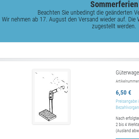
Sommerferien
Beachten Sie unbedingt die geänderten V
Wir nehmen ab 17. August den Versand wieder auf. Die 
zugestellt werden.
Güterwagen
Artikelnummer
6,50 €
Preisangabe i
Bezahlvorgang
Nach erfolgte
2 bis 4 Werkt
(Ausland abw