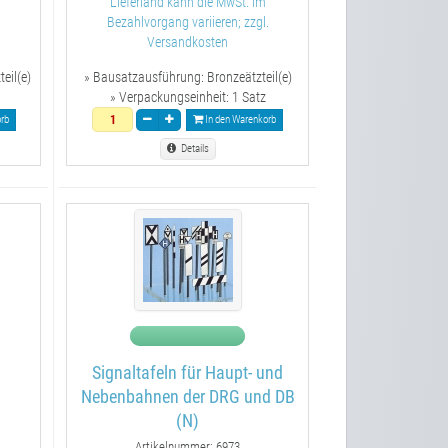
Lieferland kann die MwSt. im
.
Bezahlvorgang variieren; zzgl.
Versandkosten
eil(e)
» Bausatzausführung:
Bronzeätzteil(e)
» Verpackungseinheit:
1 Satz
rb
In den Warenkorb
Details
Signaltafeln für Haupt- und
Nebenbahnen der DRG und DB
(N)
Artikelnummer: 6973