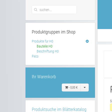
Produktgruppen im Shop
Produkte für H0
Bauteile H0
Beschriftung H0
Peco
Ihr Warenkorb
-
0,00 €
S
Produktsuche im Blätterkatalog