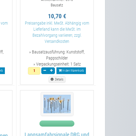
Bausatz
10,70 €
g vom
Preisangabe inkl. MwSt. Abhängig vom
Lieferland kann die MwSt. im
.
Bezahlvorgang variieren; zzgl.
Versandkosten
ff,
» Bausatzausführung:
Kunststoff,
Pappschilder
» Verpackungseinheit:
1 Satz
rb
In den Warenkorb
Details
Langsamfahrsignale DRG und
hnen