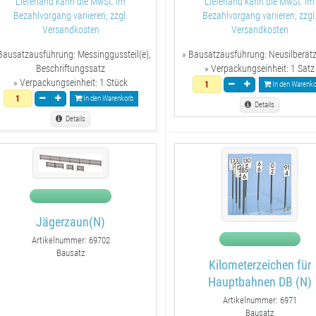
Lieferland kann die MwSt. im
Lieferland kann die MwSt. im
Bezahlvorgang variieren; zzgl.
Bezahlvorgang variieren; zzgl
Versandkosten
Versandkosten
Bausatzausführung:
Messinggussteil(e),
» Bausatzausführung:
Neusilberätzt
Beschriftungssatz
» Verpackungseinheit:
1 Satz
» Verpackungseinheit:
1 Stück
In den Warenko
In den Warenkorb
Details
Details
Jägerzaun(N)
Artikelnummer: 69702
Bausatz
Kilometerzeichen für
Hauptbahnen DB (N)
Artikelnummer: 6971
Bausatz