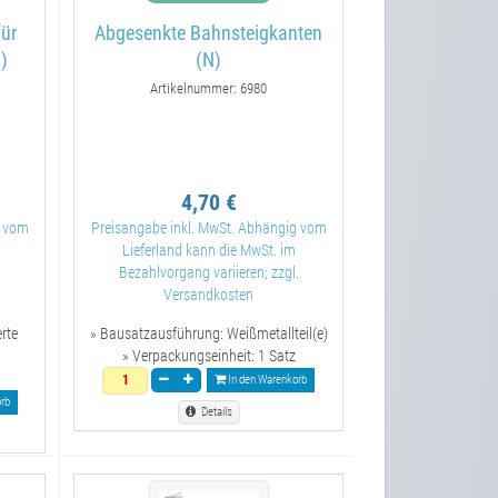
für
Abgesenkte Bahnsteigkanten
)
(N)
Artikelnummer: 6980
4,70 €
g vom
Preisangabe inkl. MwSt. Abhängig vom
Lieferland kann die MwSt. im
.
Bezahlvorgang variieren; zzgl.
Versandkosten
erte
» Bausatzausführung:
Weißmetallteil(e)
» Verpackungseinheit:
1 Satz
In den Warenkorb
rb
Details