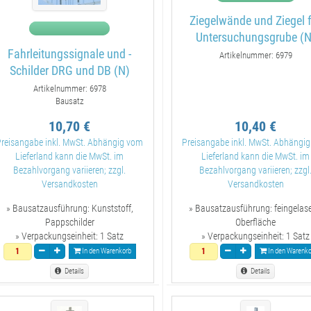
Ziegelwände und Ziegel 
Untersuchungsgrube (N
Fahrleitungssignale und -
Artikelnummer: 6979
Schilder DRG und DB (N)
Artikelnummer: 6978
Bausatz
10,70 €
10,40 €
Preisangabe inkl. MwSt. Abhängig vom
Preisangabe inkl. MwSt. Abhängi
Lieferland kann die MwSt. im
Lieferland kann die MwSt. im
Bezahlvorgang variieren; zzgl.
Bezahlvorgang variieren; zzgl
Versandkosten
Versandkosten
» Bausatzausführung:
Kunststoff,
» Bausatzausführung:
feingelas
Pappschilder
Oberfläche
» Verpackungseinheit:
1 Satz
» Verpackungseinheit:
1 Satz
In den Warenkorb
In den Warenko
Details
Details