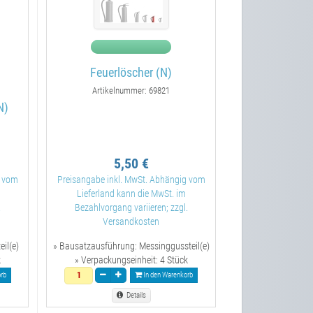
Feuerlöscher (N)
Artikelnummer: 69821
N)
5,50 €
g vom
Preisangabe inkl. MwSt. Abhängig vom
Lieferland kann die MwSt. im
.
Bezahlvorgang variieren; zzgl.
Versandkosten
eil(e)
» Bausatzausführung:
Messinggussteil(e)
k
» Verpackungseinheit:
4 Stück
rb
In den Warenkorb
Details