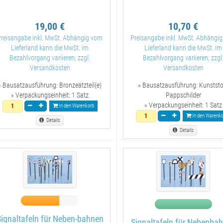
19,00 €
10,70 €
Preisangabe inkl. MwSt. Abhängig vom
Preisangabe inkl. MwSt. Abhängi
Lieferland kann die MwSt. im
Lieferland kann die MwSt. im
Bezahlvorgang variieren; zzgl.
Bezahlvorgang variieren; zzgl
Versandkosten
Versandkosten
» Bausatzausführung:
Bronzeätzteil(e)
» Bausatzausführung:
Kunststo
» Verpackungseinheit:
1 Satz
Pappschilder
» Verpackungseinheit:
1 Satz
In den Warenkorb
In den Warenko
Details
Details
Signaltafeln für Neben-bahnen
Signaltafeln für Nebenba