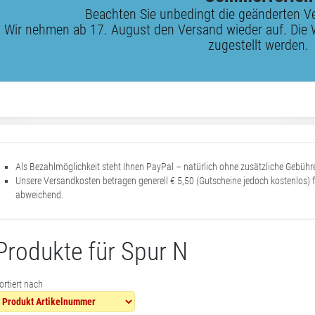
Beachten Sie unbedingt die geänderten V
Wir nehmen ab 17. August den Versand wieder auf. Die 
zugestellt werden.
Als Bezahlmöglichkeit steht Ihnen PayPal – natürlich ohne zusätzliche Gebüh
Unsere Versandkosten betragen generell € 5,50 (Gutscheine jedoch kostenlos) 
abweichend.
Produkte für Spur N
ortiert nach