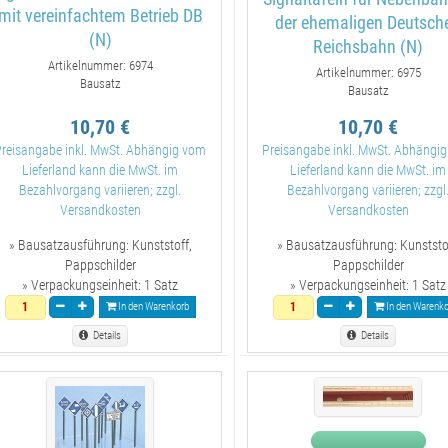
mit vereinfachtem Betrieb DB
der ehemaligen Deutsch
(N)
Reichsbahn (N)
Artikelnummer: 6974
Artikelnummer: 6975
Bausatz
Bausatz
10,70 €
10,70 €
Preisangabe inkl. MwSt. Abhängig vom
Preisangabe inkl. MwSt. Abhängi
Lieferland kann die MwSt. im
Lieferland kann die MwSt. im
Bezahlvorgang variieren; zzgl.
Bezahlvorgang variieren; zzgl
Versandkosten
Versandkosten
» Bausatzausführung:
Kunststoff,
» Bausatzausführung:
Kunststo
Pappschilder
Pappschilder
» Verpackungseinheit:
1 Satz
» Verpackungseinheit:
1 Satz
In den Warenkorb
In den Warenko
Details
Details