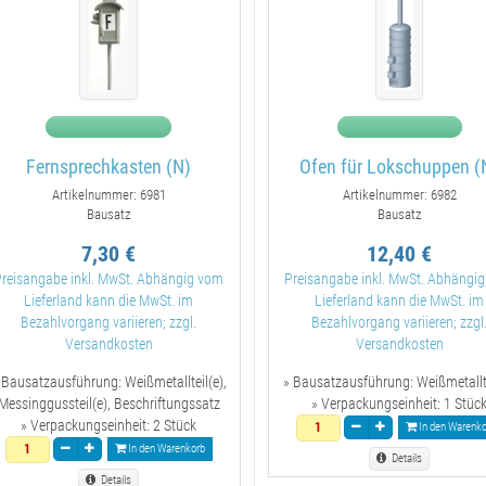
Fernsprechkasten (N)
Ofen für Lokschuppen (
Artikelnummer: 6981
Artikelnummer: 6982
Bausatz
Bausatz
7,30 €
12,40 €
Preisangabe inkl. MwSt. Abhängig vom
Preisangabe inkl. MwSt. Abhängi
Lieferland kann die MwSt. im
Lieferland kann die MwSt. im
Bezahlvorgang variieren; zzgl.
Bezahlvorgang variieren; zzgl
Versandkosten
Versandkosten
 Bausatzausführung:
Weißmetallteil(e),
» Bausatzausführung:
Weißmetallt
Messinggussteil(e), Beschriftungssatz
» Verpackungseinheit:
1 Stüc
» Verpackungseinheit:
2 Stück
In den Warenko
In den Warenkorb
Details
Details