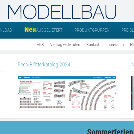
NLOAD
AUSGELIEFERT
PRODUKTGRUPPEN
PREIS
AGB
Vertrag widerrufen
Kontakt
Impressum
Ha
Peco-Blätterkatalog 2024
N
Sommerferien