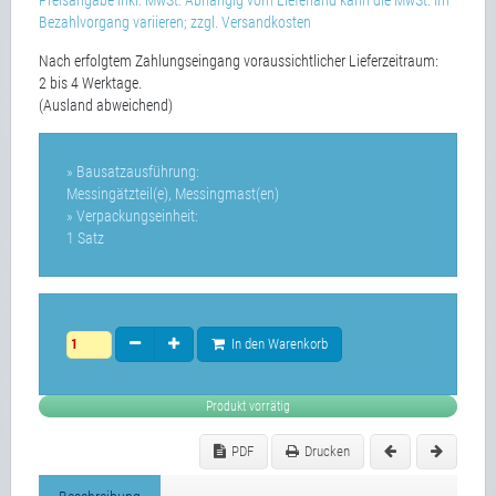
Preisangabe inkl. MwSt. Abhängig vom Lieferland kann die MwSt. im
Bezahlvorgang variieren; zzgl. Versandkosten
Nach erfolgtem Zahlungseingang voraussichtlicher Lieferzeitraum:
2 bis 4 Werktage.
(Ausland abweichend)
» Bausatzausführung:
Messingätzteil(e), Messingmast(en)
» Verpackungseinheit:
1 Satz
In den Warenkorb
Produkt vorrätig
PDF
Drucken