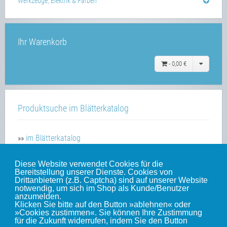
Werkzeuge, Elektrik & Farben
Ihr Warenkorb
-
0,00 €
Produktsuche im Blätterkatalog
»»
im Blätterkatalog
Diese Website verwendet Cookies für die
Bereitstellung unserer Dienste. Cookies von
Unsere weiteren Websites
Drittanbietern (z.B. Captcha) sind auf unserer Website
notwendig, um sich im Shop als Kunde/Benutzer
anzumelden.
Klicken Sie bitte auf den Button »ablehnen« oder
Weinert-Blog
»Cookies zustimmen«. Sie können Ihre Zustimmung
für die Zukunft widerrufen, indem Sie den Button
mein Gleis