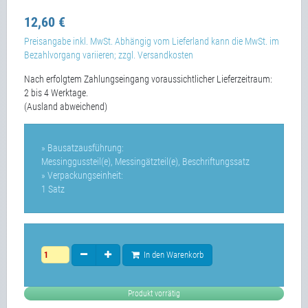
12,60 €
Preisangabe inkl. MwSt. Abhängig vom Lieferland kann die MwSt. im
Bezahlvorgang variieren; zzgl. Versandkosten
Nach erfolgtem Zahlungseingang voraussichtlicher Lieferzeitraum:
2 bis 4 Werktage.
(Ausland abweichend)
» Bausatzausführung:
Messinggussteil(e), Messingätzteil(e), Beschriftungssatz
» Verpackungseinheit:
1 Satz
In den Warenkorb
Produkt vorrätig