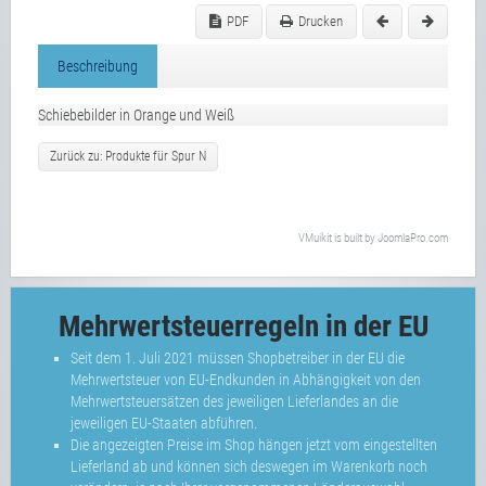
PDF
Drucken
Beschreibung
Schiebebilder in Orange und Weiß
Zurück zu: Produkte für Spur N
VMuikit
is built by
JoomlaPro.com
Mehrwertsteuerregeln in der EU
Seit dem 1. Juli 2021 müssen Shopbetreiber in der EU die
Mehrwertsteuer von EU-Endkunden in Abhängigkeit von den
Mehrwertsteuersätzen des jeweiligen Lieferlandes an die
jeweiligen EU-Staaten abführen.
Die angezeigten Preise im Shop hängen jetzt vom eingestellten
Lieferland ab und können sich deswegen im Warenkorb noch