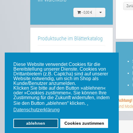
Zurü
-
0,00 €
Produktsuche im Blätterkatalog
»»
im Blätterkatalog
Diese Website verwendet Cookies für die
Bereitstellung unserer Dienste. Cookies von
Drittanbietern (z.B. Captcha) sind auf unserer
Website notwendig, um sich im Shop als
Unsere weiteren Websites
Kunde/Benutzer anzumelden.
Klicken Sie bitte auf den Button »ablehnen«
oder »Cookies zustimmen«. Sie können Ihre
Weinert-Blog
Zustimmung für die Zukunft widerrufen, indem
Achtung!
Sie den Button „ablehnen“ klicken.
.
mein Gleis
und Model
Datenschutzerklärung
ablehnen
Cookies zustimmen