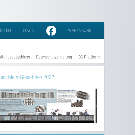
LISTEN
LOGIN
WARENKORB
ftungsausschluss
Datenschutzerklärung
OS-Plattform
eu: Mein-Gleis-Flyer 2022