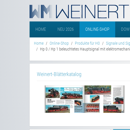
HOME
NEU 2026
ONLINE-SHOP
DOW
Home
Online-Shop
Produkte für H0
Signale und Si
Hp 0 / Hp 1 beleuchtetes Hauptsignal mit elektromecha
Weinert-Blätterkatalog