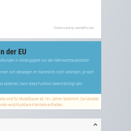
VMuikit
is built by
JoomlaPro.com
n der EU
Endkunden in Abhängigkeit von den Mehrwertsteuersätzen
können sich deswegen im Warenkorb noch verändern, je nach
s ablehnen, kann diese Funktion beeinträchtigt sein.
teile sind für Modellbauer ab 14+ Jahren bestimmt. Die Modelle
ele verschluckbare Kleinteile enthalten.