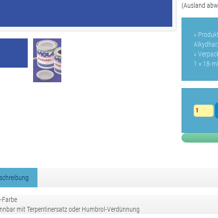
(Ausland abw
» Produkt
Alkydhar
» Verpac
1 × 18-m
schreibung
-Farbe
nnbar mit Terpentinersatz oder Humbrol-Verdünnung