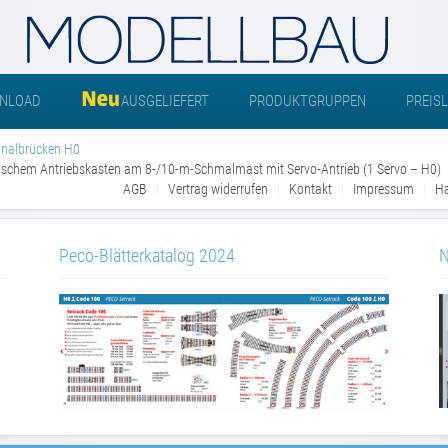
NLOAD
AUSGELIEFERT
PRODUKTGRUPPEN
PREIS
gnalbrücken H0
nischem Antriebskasten am 8-/10-m-Schmalmast mit Servo-Antrieb (1 Servo – H0)
AGB
Vertrag widerrufen
Kontakt
Impressum
Ha
Peco-Blätterkatalog 2024
N