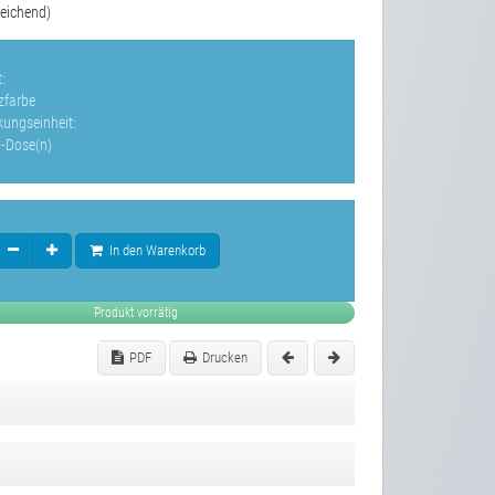
eichend)
:
zfarbe
kungseinheit:
l-Dose(n)
In den Warenkorb
Produkt vorrätig
PDF
Drucken