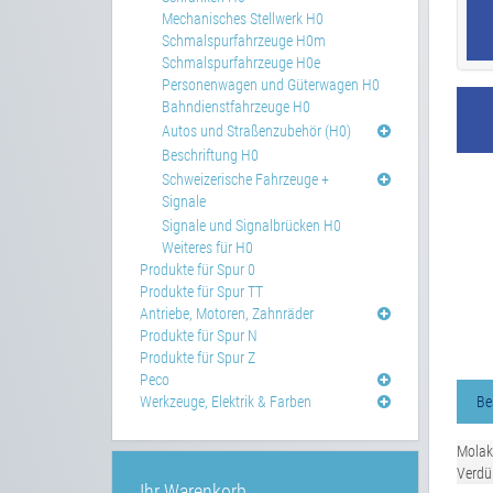
Mechanisches Stellwerk H0
Schmalspurfahrzeuge H0m
Schmalspurfahrzeuge H0e
Personenwagen und Güterwagen H0
Bahndienstfahrzeuge H0
Autos und Straßenzubehör (H0)
Beschriftung H0
Schweizerische Fahrzeuge +
Signale
Signale und Signalbrücken H0
Weiteres für H0
Produkte für Spur 0
Produkte für Spur TT
Antriebe, Motoren, Zahnräder
Produkte für Spur N
Produkte für Spur Z
Peco
Werkzeuge, Elektrik & Farben
Be
Molak
Verdü
Ihr Warenkorb