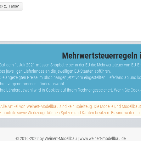
ck zu: Farben
Mehrwertsteuerregeln i
Seit dem 1. Juli 2021 müssen Shopbetreiber in der EU die Mehrwertsteuer von EU-
des jeweiligen Lieferlandes an die jeweiligen EU-Staaten abführen.
Die angezeigten Preise im Shop hängen jetzt vom eingestellten Lieferland ab und 
Ihrer vorgenommenen Länderauswahl.
Ihre Länderauswahl wird in Cookies auf Ihrem Rechner gespeichert. Wenn Sie Cookie
Alle Artikel von Weinert-Modellbau sind kein Spielzeug. Die Modelle und Modellbau
lbauteile sowie Werkzeuge können Spitzen und Kanten besitzen. Es sind weiterhin vi
© 2010-2022 by Weinert-Modellbau | www.weinert-modellbau.de