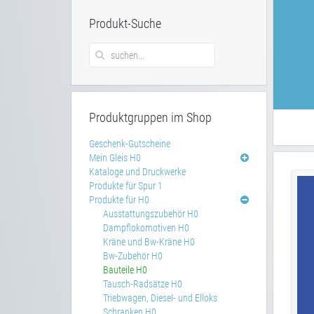
Produkt-Suche
Produktgruppen im Shop
Geschenk-Gutscheine
Mein Gleis H0
Kataloge und Druckwerke
Produkte für Spur 1
Produkte für H0
Ausstattungszubehör H0
Dampflokomotiven H0
Kräne und Bw-Kräne H0
Bw-Zubehör H0
Bauteile H0
Tausch-Radsätze H0
Triebwagen, Diesel- und Elloks
Schranken H0