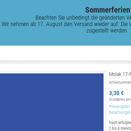
Sommerferien
Beachten Sie unbedingt die geänderten V
Wir nehmen ab 17. August den Versand wieder auf. Die 
zugestellt werden.
Molak 17-F
Artikelnummer
3,30 €
Grundpreis pro
Preisangabe i
Bezahlvorgang
Nach erfolgte
2 bis 4 Werkt