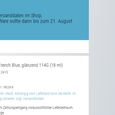
ersanddaten im Shop.
Ware sollte dann bis zum 21. August
rench Blue, glänzend 114G (18 ml)
2415
:
 l:
183,33 €
nkl. MwSt. Abhängig vom Lieferland kann die MwSt. im
 variieren; zzgl. Versandkosten
m Zahlungseingang voraussichtlicher Lieferzeitraum:
age.