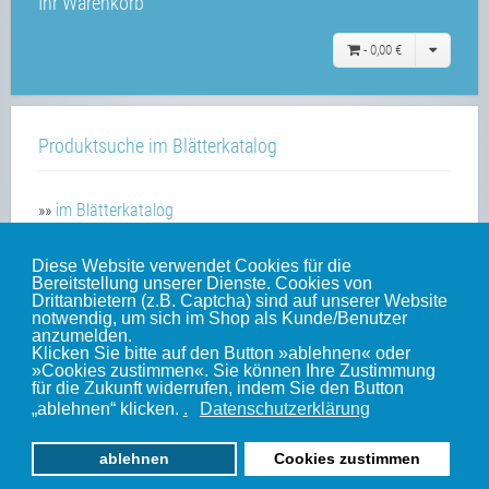
Ihr Warenkorb
-
0,00 €
Produktsuche im Blätterkatalog
»»
im Blätterkatalog
Diese Website verwendet Cookies für die
Bereitstellung unserer Dienste. Cookies von
Unsere weiteren Websites
Drittanbietern (z.B. Captcha) sind auf unserer Website
notwendig, um sich im Shop als Kunde/Benutzer
anzumelden.
Klicken Sie bitte auf den Button »ablehnen« oder
Weinert-Blog
»Cookies zustimmen«. Sie können Ihre Zustimmung
für die Zukunft widerrufen, indem Sie den Button
mein Gleis
„ablehnen“ klicken.
.
Datenschutzerklärung
ablehnen
Cookies zustimmen
© 2010-2022 by Weinert-Modellbau | www.weinert-modellbau.de