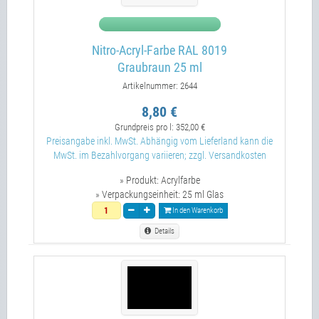
Nitro-Acryl-Farbe RAL 8019
Graubraun 25 ml
Artikelnummer: 2644
8,80 €
Grundpreis pro l:
352,00 €
Preisangabe inkl. MwSt. Abhängig vom Lieferland kann die
MwSt. im Bezahlvorgang variieren; zzgl. Versandkosten
» Produkt:
Acrylfarbe
» Verpackungseinheit:
25 ml Glas
In den Warenkorb
Details