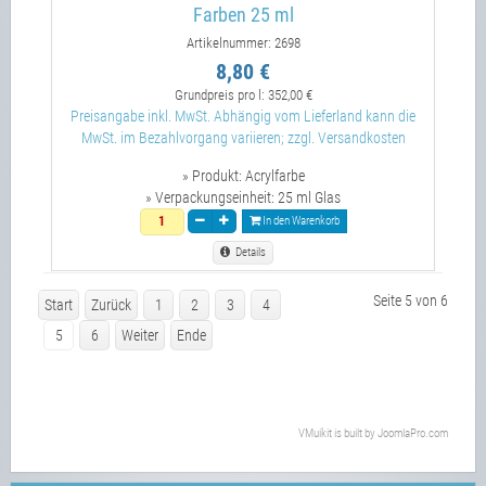
Farben 25 ml
Artikelnummer: 2698
8,80 €
Grundpreis pro l:
352,00 €
Preisangabe inkl. MwSt. Abhängig vom Lieferland kann die
MwSt. im Bezahlvorgang variieren; zzgl. Versandkosten
» Produkt:
Acrylfarbe
» Verpackungseinheit:
25 ml Glas
In den Warenkorb
Details
Seite 5 von 6
Start
Zurück
1
2
3
4
5
6
Weiter
Ende
VMuikit
is built by
JoomlaPro.com