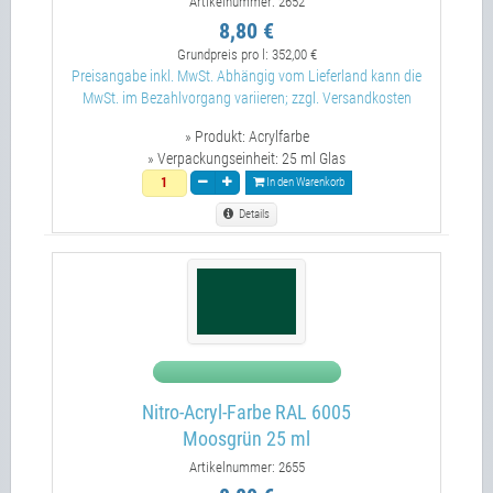
Artikelnummer: 2652
8,80 €
Grundpreis pro l:
352,00 €
Preisangabe inkl. MwSt. Abhängig vom Lieferland kann die
MwSt. im Bezahlvorgang variieren; zzgl. Versandkosten
» Produkt:
Acrylfarbe
» Verpackungseinheit:
25 ml Glas
In den Warenkorb
Details
Nitro-Acryl-Farbe RAL 6005
Moosgrün 25 ml
Artikelnummer: 2655