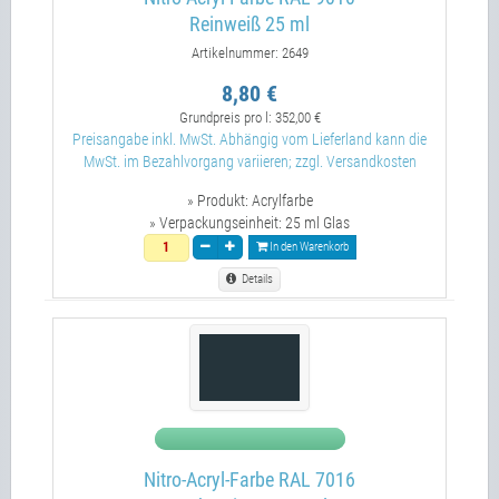
Reinweiß 25 ml
Artikelnummer: 2649
8,80 €
Grundpreis pro l:
352,00 €
Preisangabe inkl. MwSt. Abhängig vom Lieferland kann die
MwSt. im Bezahlvorgang variieren; zzgl. Versandkosten
» Produkt:
Acrylfarbe
» Verpackungseinheit:
25 ml Glas
In den Warenkorb
Details
Nitro-Acryl-Farbe RAL 7016