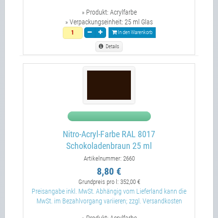
» Produkt:
Acrylfarbe
» Verpackungseinheit:
25 ml Glas
In den Warenkorb
Details
Nitro-Acryl-Farbe RAL 8017
Schokoladenbraun 25 ml
Artikelnummer: 2660
8,80 €
Grundpreis pro l:
352,00 €
Preisangabe inkl. MwSt. Abhängig vom Lieferland kann die
MwSt. im Bezahlvorgang variieren; zzgl. Versandkosten