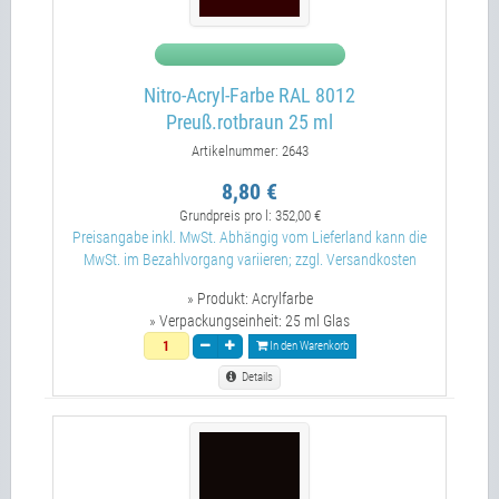
Nitro-Acryl-Farbe RAL 8012
Preuß.rotbraun 25 ml
Artikelnummer: 2643
8,80 €
Grundpreis pro l:
352,00 €
Preisangabe inkl. MwSt. Abhängig vom Lieferland kann die
MwSt. im Bezahlvorgang variieren; zzgl. Versandkosten
» Produkt:
Acrylfarbe
» Verpackungseinheit:
25 ml Glas
In den Warenkorb
Details