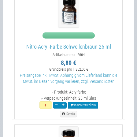
Nitro-Acryl-Farbe Schwellenbraun 25 ml
Artikelnummer: 2664
8,80 €
Grundpreis pro l:
352,00 €
Preisangabe inkl. MwSt. Abhängig vom Lieferland kann die
MwSt. im Bezahlvorgang variieren; zzgl. Versandkosten
» Produkt:
Acrylfarbe
» Verpackungseinheit:
25 ml Glas
In den Warenkorb
Details