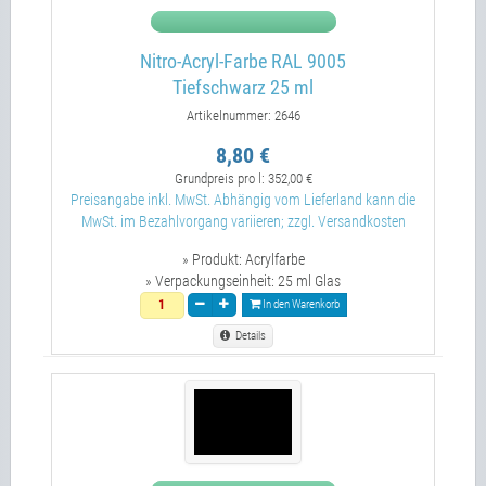
Nitro-Acryl-Farbe RAL 9005
Tiefschwarz 25 ml
Artikelnummer: 2646
8,80 €
Grundpreis pro l:
352,00 €
Preisangabe inkl. MwSt. Abhängig vom Lieferland kann die
MwSt. im Bezahlvorgang variieren; zzgl. Versandkosten
» Produkt:
Acrylfarbe
» Verpackungseinheit:
25 ml Glas
In den Warenkorb
Details