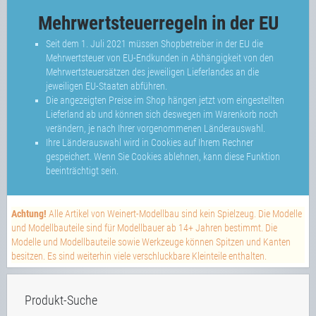
Mehrwertsteuerregeln in der EU
Seit dem 1. Juli 2021 müssen Shopbetreiber in der EU die
Mehrwertsteuer von EU-Endkunden in Abhängigkeit von den
Mehrwertsteuersätzen des jeweiligen Lieferlandes an die
jeweiligen EU-Staaten abführen.
Die angezeigten Preise im Shop hängen jetzt vom eingestellten
Lieferland ab und können sich deswegen im Warenkorb noch
verändern, je nach Ihrer vorgenommenen Länderauswahl.
Ihre Länderauswahl wird in Cookies auf Ihrem Rechner
gespeichert. Wenn Sie Cookies ablehnen, kann diese Funktion
beeinträchtigt sein.
Achtung!
Alle Artikel von Weinert-Modellbau sind kein Spielzeug. Die Modelle
und Modellbauteile sind für Modellbauer ab 14+ Jahren bestimmt. Die
Modelle und Modellbauteile sowie Werkzeuge können Spitzen und Kanten
besitzen. Es sind weiterhin viele verschluckbare Kleinteile enthalten.
Produkt-Suche