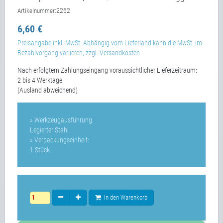
2262
Artikelnummer:
6,60 €
Preisangabe inkl. MwSt. Abhängig vom Lieferland kann die MwSt. im
Bezahlvorgang variieren; zzgl. Versandkosten
Nach erfolgtem Zahlungseingang voraussichtlicher Lieferzeitraum:
2 bis 4 Werktage.
(Ausland abweichend)
» Werkzeugausführung:
Legierter Stahl
» Verpackungseinheit:
1 Stück
In den Warenkorb