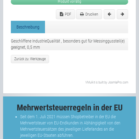
Produkt vorrätig
PDF
Drucken
Beschreibung
Geschliffene IndustrieQualität , besonders gut für Messinggussteil(e)
geeignet, 0,5 mm
Zurück zu: Werkzeuge
VMuikit
is built by
JoomlaPro.com
Mehrwertsteuerregeln in der EU
Seit dem 1. Juli 2021 müssen Shopbetreiber in der EU die
Mehrwertsteuer von EU-Endkunden in Abhängigkeit von den
Mehrwertsteuersätzen des jeweiligen Lieferlandes an die
jeweiligen EU-Staaten abführen.