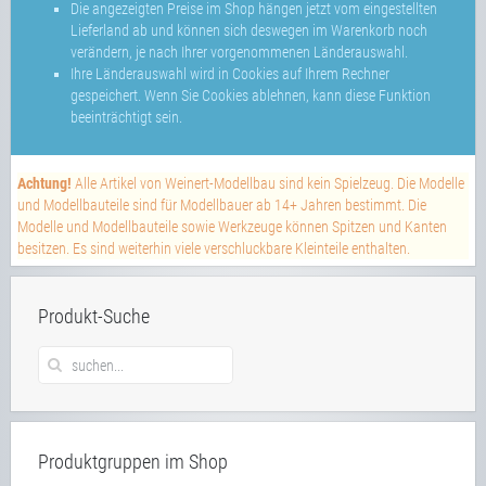
Die angezeigten Preise im Shop hängen jetzt vom eingestellten
Lieferland ab und können sich deswegen im Warenkorb noch
verändern, je nach Ihrer vorgenommenen Länderauswahl.
Ihre Länderauswahl wird in Cookies auf Ihrem Rechner
gespeichert. Wenn Sie Cookies ablehnen, kann diese Funktion
beeinträchtigt sein.
Achtung!
Alle Artikel von Weinert-Modellbau sind kein Spielzeug. Die Modelle
und Modellbauteile sind für Modellbauer ab 14+ Jahren bestimmt. Die
Modelle und Modellbauteile sowie Werkzeuge können Spitzen und Kanten
besitzen. Es sind weiterhin viele verschluckbare Kleinteile enthalten.
Produkt-Suche
Produktgruppen im Shop