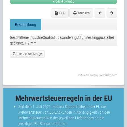
Produkt vorrätig
PDF
Drucken
Beschreibung
Geschliffene IndustrieQualität , besonders gut für Messinggussteil(e)
geeignet, 1,2 mm
Zurück zu: Werkzeuge
VMuikit
is built by
JoomlaPro.com
Mehrwertsteuerregeln in der EU
Seit dem 1. Juli 2021 müssen Shopbetreiber in der EU die
Mehrwertsteuer von EU-Endkunden in Abhängigkeit von den
Mehrwertsteuersätzen des jeweiligen Lieferlandes an die
jeweiligen EU-Staaten abführen.