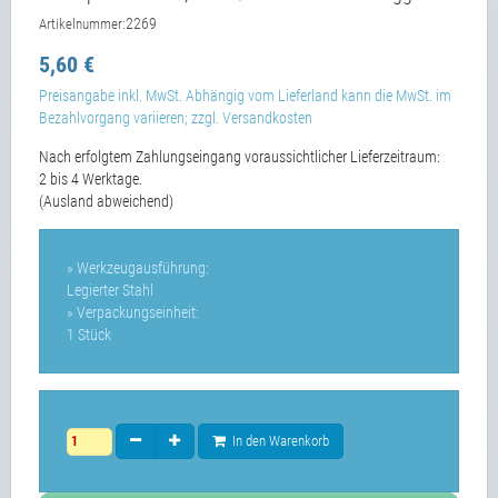
2269
Artikelnummer:
5,60 €
Preisangabe inkl. MwSt. Abhängig vom Lieferland kann die MwSt. im
Bezahlvorgang variieren; zzgl. Versandkosten
Nach erfolgtem Zahlungseingang voraussichtlicher Lieferzeitraum:
2 bis 4 Werktage.
(Ausland abweichend)
» Werkzeugausführung:
Legierter Stahl
» Verpackungseinheit:
1 Stück
In den Warenkorb