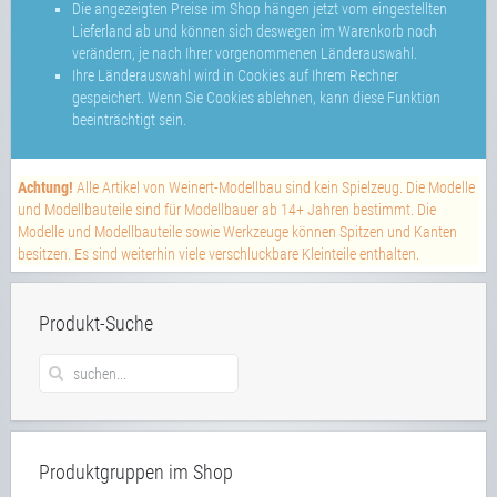
Die angezeigten Preise im Shop hängen jetzt vom eingestellten
Lieferland ab und können sich deswegen im Warenkorb noch
verändern, je nach Ihrer vorgenommenen Länderauswahl.
Ihre Länderauswahl wird in Cookies auf Ihrem Rechner
gespeichert. Wenn Sie Cookies ablehnen, kann diese Funktion
beeinträchtigt sein.
Achtung!
Alle Artikel von Weinert-Modellbau sind kein Spielzeug. Die Modelle
und Modellbauteile sind für Modellbauer ab 14+ Jahren bestimmt. Die
Modelle und Modellbauteile sowie Werkzeuge können Spitzen und Kanten
besitzen. Es sind weiterhin viele verschluckbare Kleinteile enthalten.
Produkt-Suche
Produktgruppen im Shop